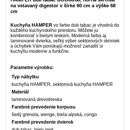
na vstavaný digestor v šírke 60 cm a výške 68
cm
Kuchyňa HAMPER
vo farbe dub tabac je vhodná do
každého kuchynského priestoru. Môžete ju
kombinovať s bielym leskom. Moderná farba aj
laminované dvierka, veľký výber sektorových skriniek
a úchytiek Vám ponúkajú možnosť zariadiť si
kuchyňu moderne a funkčne.
Parametre výrobku:
Typ nábytku
kuchyňa HAMPER, sektorová kuchyňa HAMPER
Materiál
laminovaná drevotrieska
Farebné prevedenie korpusu
šedý grenola, wenge, biela alpská, congo
Farebné prevedenie dvierok
dub tabac, biely lesk