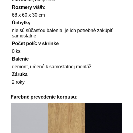
Rozmery
v/š/h:
68 x 60 x 30 cm
Úchytky
nie sú súčasťou balenia, je ich potrebné zakúpiť
samostatne
Počet políc v skrinke
0 ks
Balenie
demont, určené k samostatnej montáži
Záruka
2 roky
Farebné prevedenie korpusu: