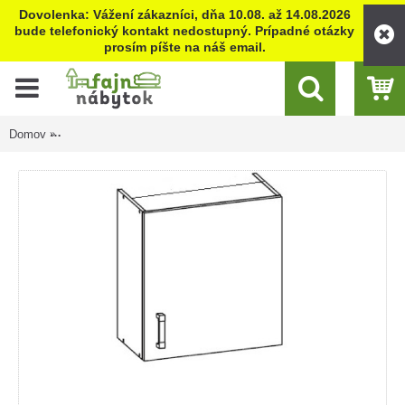
Dovolenka: Vážení zákazníci, dňa 10.08. až 14.08.2026
bude telefonický kontakt nedostupný. Prípadné otázky
prosím píšte na náš email.
Domov
HAMPER dub tabac GOO60/68, horná skrinka na vstavaný digest