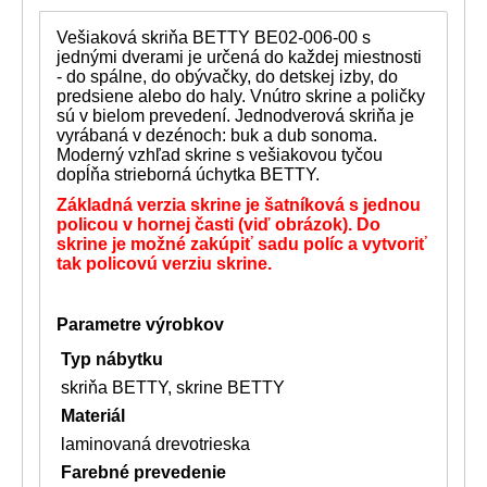
Vešiaková skriňa BETTY BE02-006-00 s
jednými dverami je určená do každej miestnosti
- do spálne, do obývačky, do detskej izby, do
predsiene alebo do haly. Vnútro skrine a poličky
sú v bielom prevedení. Jednodverová skriňa je
vyrábaná v dezénoch: buk a dub sonoma.
Moderný vzhľad skrine s vešiakovou tyčou
dopĺňa strieborná úchytka BETTY.
Základná verzia skrine je šatníková s jednou
policou v hornej časti (viď obrázok). Do
skrine je možné zakúpiť sadu políc a vytvoriť
tak policovú verziu skrine.
Parametre výrobkov
Typ nábytku
skriňa BETTY, skrine BETTY
Materiál
laminovaná drevotrieska
Farebné prevedenie