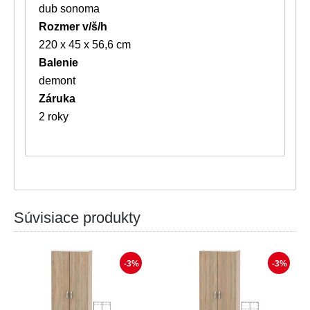
dub sonoma
Rozmer v/š/h
220 x 45 x 56,6 cm
Balenie
demont
Záruka
2 roky
Súvisiace produkty
-3%
-3%