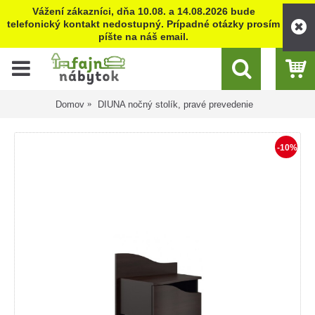
Vážení zákazníci, dňa 10.08. a 14.08.2026 bude
telefonický kontakt nedostupný. Prípadné otázky prosím
píšte na náš email.
Domov
DIUNA nočný stolík, pravé prevedenie
-10%