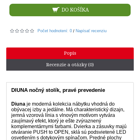
DO KOŠÍKA
Počet hodnotení: 0
Napísať recenziu
/
Popis
Recenzie a otázky (0)
DIUNA nočný stolík, pravé prevedenie
Diuna
je moderná kolekcia nábytku vhodná do
obývacej izby a jedálne. Má charakteristický dizajn,
jemná vzorová línia s vlnovým motívom vytvára
zaujímavý efekt, ktorý je ešte zvýraznený
komplementárnymi farbami. Dvierka a zásuvky majú
otváranie PUSH to OPEN, sklá sú podsvietené LED
osvetlením s dotykovým spínačom. Predné plochy