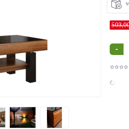
V
503,0
-