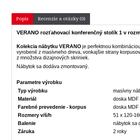
Popis
Recenzie a otázky (0)
VERANO rozťahovací konferenčný stolík 1 v rozm
Kolekcia nábytku VERANO
je perfektnou kombináciou
vyrobené z masívneho dreva, vonkajšie strany korpuso
z množstva dizajnových skriniek.
Nábytok sa dodáva zmontovaný.
Parametre výrobku
Typ výrobku
masívny ná
Materiál
doska MDF s
Farebné prevedenie
- korpus
doska MDF s
Rozmery v/š/h
51 x 12
Balenie
nábytok sa
Záruka
2 roky