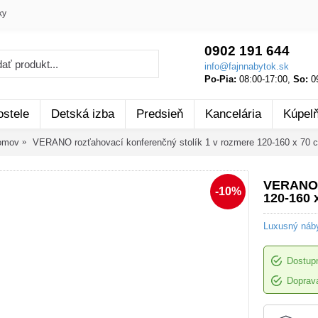
ky
0902 191 644
info@fajnnabytok.sk
Po-Pia:
08:00-17:00,
So:
09
ostele
Detská izba
Predsieň
Kancelária
Kúpel
omov
VERANO rozťahovací konferenčný stolík 1 v rozmere 120-160 x 70 
VERANO r
-10%
120-160 
Luxusný náb
Dostup
Doprava