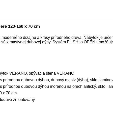
ere 120-160 x 70 cm
 moderného dizajnu a krásy prírodného dreva. Nábytok je určený
v sú z masívnej dubovej dýhy. Systém PUSH to OPEN umožňuje j
bytok VERANO, obývacia stena VERANO
 prírodnou dubovou dýhou, dubový masív (dýha), sklo, laminov
 prírodnou dubovou dýhou morenou na orech antický, sklo, la
0-160 x 70 cm
 dodáva zmontovaný