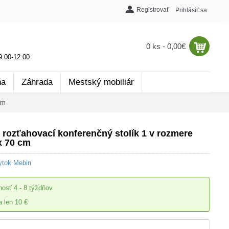
Registrovať
Prihlásiť sa
0 ks - 0,00€
:00-12:00
ňa
Záhrada
Mestský mobiliár
cm
ozťahovací konferenčný stolík 1 v rozmere
x 70 cm
ytok Mebin
nosť
4 - 8 týždňov
 len 10 €