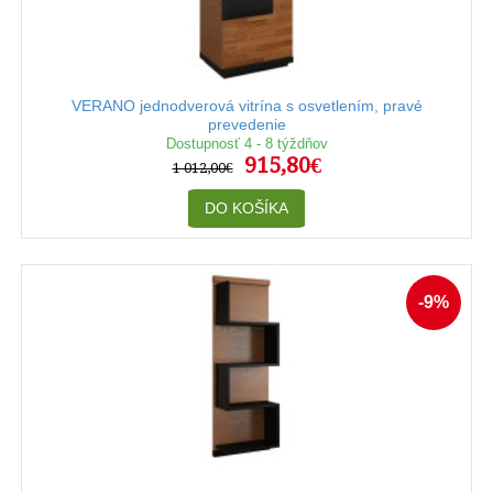
VERANO jednodverová vitrína s osvetlením, pravé
prevedenie
Dostupnosť 4 - 8 týždňov
915,80€
1 012,00€
DO KOŠÍKA
-9%