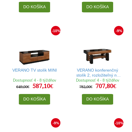
DO KOŠÍKA
DO KOŠÍKA
-10%
-9%
VERANO TV stolík MINI
VERANO konferenčný
stolík 2, rozložiteľný na
jedálenský stôl v rozmere
Dostupnosť 4 - 8 týždňov
Dostupnosť 4 - 8 týždňov
587,10€
707,80€
120-160 x 70 cm
649,00€
782,00€
DO KOŠÍKA
DO KOŠÍKA
-9%
-10%