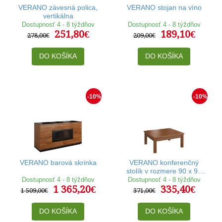
VERANO závesná polica,
VERANO stojan na víno
vertikálna
Dostupnosť 4 - 8 týždňov
Dostupnosť 4 - 8 týždňov
251,80€
189,10€
278,00€
209,00€
DO KOŠÍKA
DO KOŠÍKA
-10%
-10%
VERANO barová skrinka
VERANO konferenčný
stolík v rozmere 90 x 90
cm
Dostupnosť 4 - 8 týždňov
Dostupnosť 4 - 8 týždňov
1 365,20€
335,40€
1 509,00€
371,00€
DO KOŠÍKA
DO KOŠÍKA