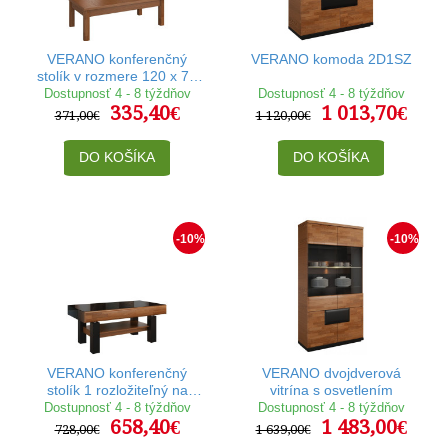
VERANO konferenčný
VERANO komoda 2D1SZ
stolík v rozmere 120 x 70
cm
Dostupnosť 4 - 8 týždňov
Dostupnosť 4 - 8 týždňov
335,40€
1 013,70€
371,00€
1 120,00€
DO KOŠÍKA
DO KOŠÍKA
-10%
-10%
VERANO konferenčný
VERANO dvojdverová
stolík 1 rozložiteľný na
vitrína s osvetlením
jedálenský stôl v rozmere
Dostupnosť 4 - 8 týždňov
Dostupnosť 4 - 8 týždňov
658,40€
1 483,00€
120-160 x 70 cm
728,00€
1 639,00€