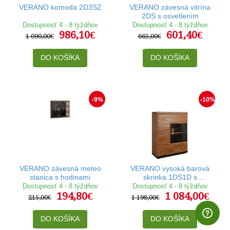
VERANO komoda 2D3SZ
VERANO závesná vitrína
2DS s osvetlením
Dostupnosť 4 - 8 týždňov
Dostupnosť 4 - 8 týždňov
986,10€
601,40€
1 090,00€
665,00€
DO KOŠÍKA
DO KOŠÍKA
-9%
-10%
VERANO závesná meteo
VERANO vysoká barová
stanica s hodinami
skrinka 1DS1D s
osvetlením, ľavé
Dostupnosť 4 - 8 týždňov
Dostupnosť 4 - 8 týždňov
194,80€
1 084,00€
prevedenie
215,00€
1 198,00€
DO KOŠÍKA
DO KOŠÍKA