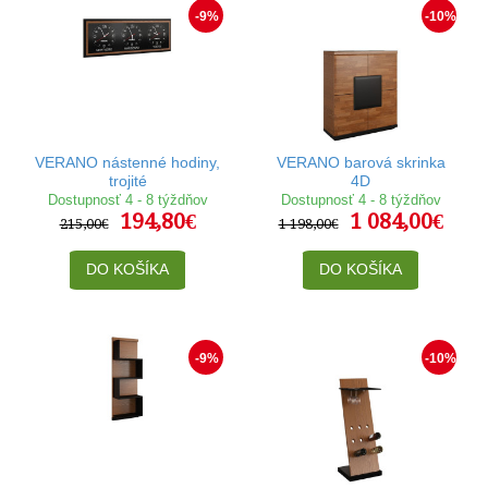
-9%
-10%
VERANO nástenné hodiny,
VERANO barová skrinka
trojité
4D
Dostupnosť 4 - 8 týždňov
Dostupnosť 4 - 8 týždňov
194,80€
1 084,00€
215,00€
1 198,00€
DO KOŠÍKA
DO KOŠÍKA
-9%
-10%