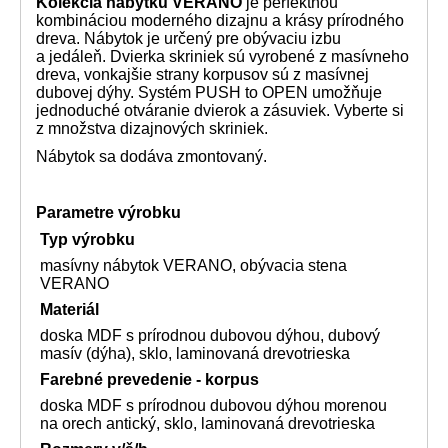
Kolekcia nábytku VERANO
je perfektnou
kombináciou moderného dizajnu a krásy prírodného
dreva. Nábytok je určený pre obývaciu izbu
a jedáleň. Dvierka skriniek sú vyrobené z masívneho
dreva, vonkajšie strany korpusov sú z masívnej
dubovej dýhy. Systém PUSH to OPEN umožňuje
jednoduché otváranie dvierok a zásuviek. Vyberte si
z množstva dizajnových skriniek.
Nábytok sa dodáva zmontovaný.
Parametre výrobku
Typ výrobku
masívny nábytok VERANO, obývacia stena
VERANO
Materiál
doska MDF s prírodnou dubovou dýhou, dubový
masív (dýha), sklo, laminovaná drevotrieska
Farebné prevedenie
- korpus
doska MDF s prírodnou dubovou dýhou morenou
na orech antický, sklo, laminovaná drevotrieska