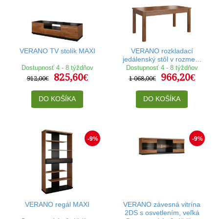
VERANO TV stolík MAXI
VERANO rozkladací
jedálenský stôl v rozmere
160-240 x 90 cm
Dostupnosť 4 - 8 týždňov
Dostupnosť 4 - 8 týždňov
825,60€
966,20€
912,00€
1 068,00€
DO KOŠÍKA
DO KOŠÍKA
-9%
-9%
VERANO regál MAXI
VERANO závesná vitrína
2DS s osvetlením, veľká