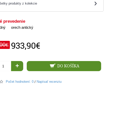
›
šetky produkty z kolekcie
é prevedenie
odný
orech antický
933,90€
,00€
+
DO KOŠÍKA
Počet hodnotení: 0
Napísať recenziu
/