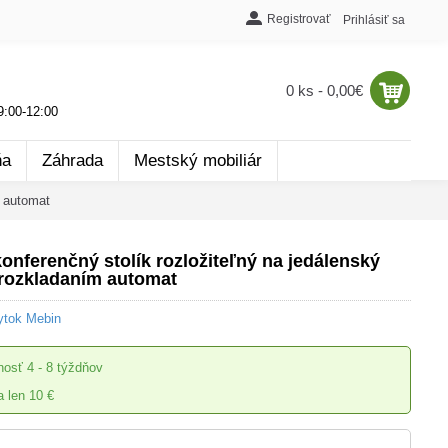
Registrovať
Prihlásiť sa
0 ks - 0,00€
:00-12:00
ňa
Záhrada
Mestský mobiliár
m automat
nferenčný stolík rozložiteľný na jedálenský
s rozkladaním automat
ytok Mebin
nosť
4 - 8 týždňov
 len 10 €