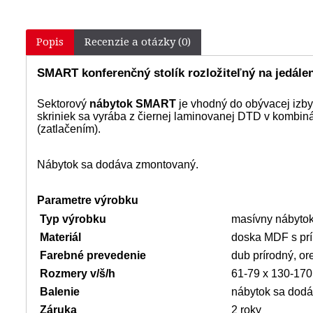
Popis
Recenzie a otázky (0)
SMART konferenčný stolík rozložiteľný na jedále
Sektorový
nábytok SMART
je vhodný do obývacej izby 
skriniek sa vyrába z čiernej laminovanej DTD v kombi
(zatlačením).
Nábytok sa dodáva zmontovaný.
Parametre výrobku
Typ výrobku
masívny nábyto
Materiál
doska MDF s prí
Farebné prevedenie
dub prírodný, or
Rozmery v/š/h
61-79 x 13
Balenie
nábytok sa dod
Záruka
2 roky