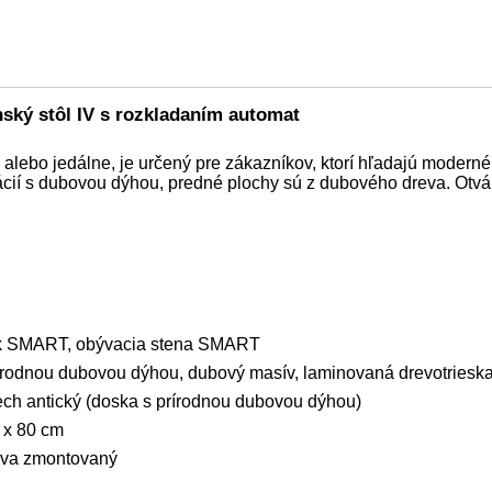
nský stôl IV s rozkladaním automat
alebo jedálne, je určený pre zákazníkov, ktorí hľadajú modern
nácií s dubovou dýhou, predné plochy sú z dubového dreva. Ot
k SMART, obývacia stena SMART
rodnou dubovou dýhou, dubový masív, laminovaná drevotriesk
ech antický (doska s prírodnou dubovou dýhou)
0-170 x 80 cm
áva zmontovaný