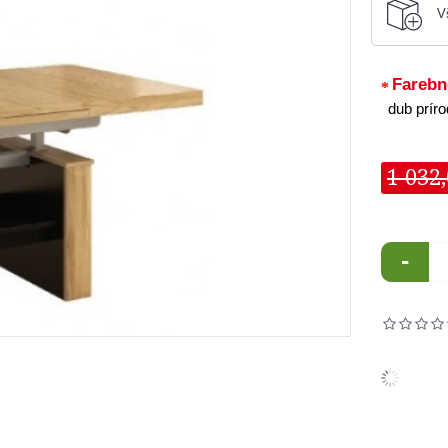
V
Farebn
dub prír
1 032
-