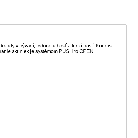
é trendy v bývaní, jednoduchosť a funkčnosť. Korpus
váranie skriniek je systémom PUSH to OPEN
a