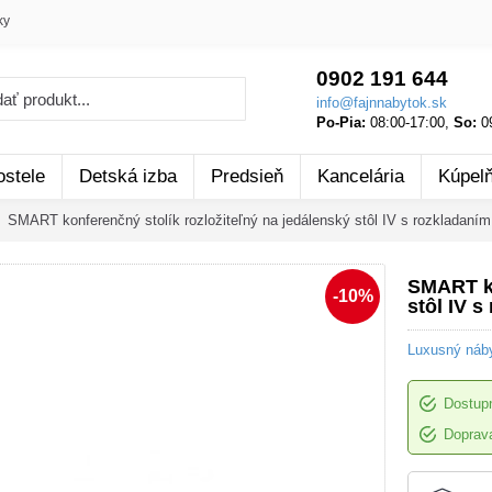
ky
0902 191 644
info@fajnnabytok.sk
Po-Pia:
08:00-17:00,
So:
09
ostele
Detská izba
Predsieň
Kancelária
Kúpel
SMART konferenčný stolík rozložiteľný na jedálenský stôl IV s rozkladaní
SMART ko
-10%
stôl IV 
Luxusný náb
Dostup
Doprava