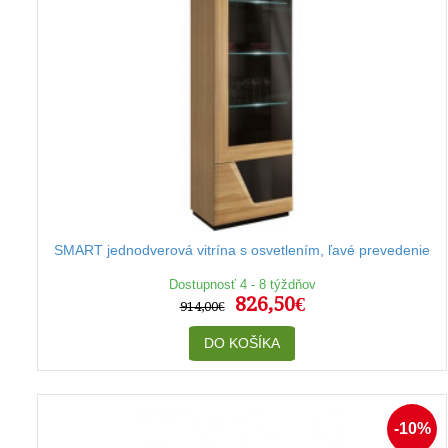
SMART jednodverová vitrína s osvetlením, ľavé prevedenie
Dostupnosť 4 - 8 týždňov
826,50€
914,00€
DO KOŠÍKA
-10%