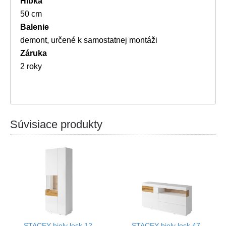
Hĺbka
50 cm
Balenie
demont, určené k samostatnej montáži
Záruka
2 roky
Súvisiace produkty
STACEY biely lesk 12,
STACEY biely lesk 47,