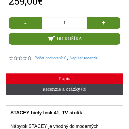
259,00€
-
+
DO KOŠÍKA
Počet hodnotení: 0
Napísať recenziu
/
Popis
Recenzie a otázky (0)
STACEY biely lesk 41, TV stolík
Nábytok STACEY je vhodný do moderných