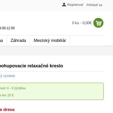
Registrovať
Prihlásiť sa
0 ks - 0,00€
:00-12:00
ňa
Záhrada
Mestský mobiliár
ohupovacie relaxačné kreslo
ký výrobok.
nosť
4 - 6 týždňov
 len 10 €
e dreva