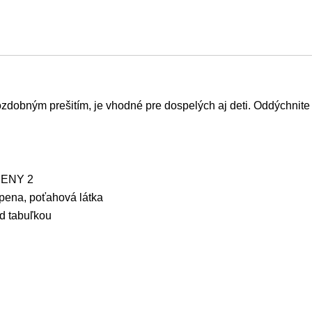
bným prešitím, je vhodné pre dospelých aj deti. Oddýchnite si 
BENY 2
pena, poťahová látka
d tabuľkou