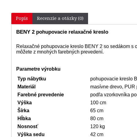
Popis
Recenzie a otázky (0)
BENY 2 pohupovacie relaxačné kreslo
Relaxačné pohupovacie kreslo BENY 2 so sedákom s ozdo
môžete z mnohých farebných prevedení.
Parametre výrobku
Typ nábytku
pohupovacie kreslo 
Materiál
masívne drevo, PUR 
Farebné prevedenie
podľa vzorkovníka po
Výška
100 cm
Šírka
65 cm
Hĺbka
80 cm
Nosnosť
120 kg
Výška sedu
42 cm