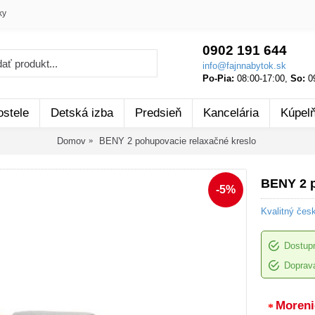
ky
0902 191 644
info@fajnnabytok.sk
Po-Pia:
08:00-17:00,
So:
09
ostele
Detská izba
Predsieň
Kancelária
Kúpel
Domov
BENY 2 pohupovacie relaxačné kreslo
BENY 2 p
-5%
Kvalitný čes
Dostup
Doprava
Moreni