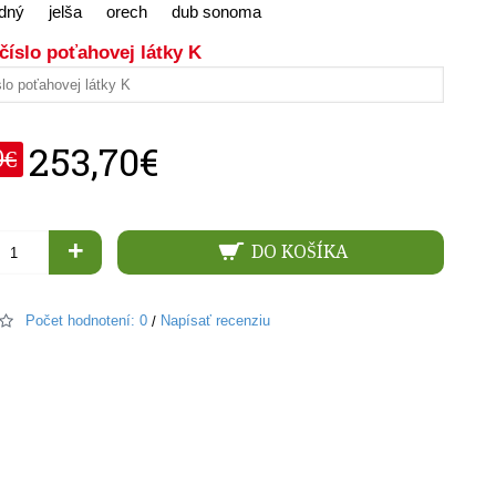
odný
jelša
orech
dub sonoma
číslo poťahovej látky K
253,70€
0€
+
DO KOŠÍKA
Počet hodnotení: 0
Napísať recenziu
/