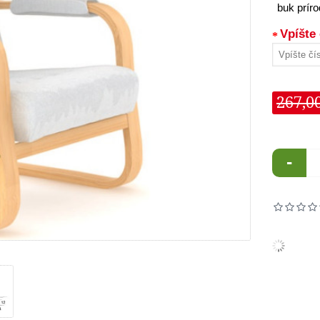
buk prír
Vpíšte 
267,0
-