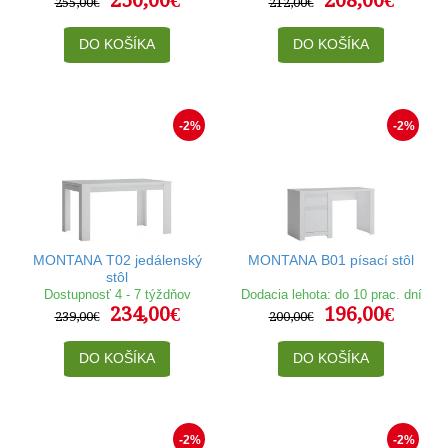
250,00€
208,00€
255,00€
212,00€
DO KOŠÍKA
DO KOŠÍKA
-2%
-2%
MONTANA T02 jedálenský
MONTANA B01 písací stôl
stôl
Dostupnosť 4 - 7 týždňov
Dodacia lehota: do 10 prac. dní
234,00€
196,00€
239,00€
200,00€
DO KOŠÍKA
DO KOŠÍKA
-2%
-2%