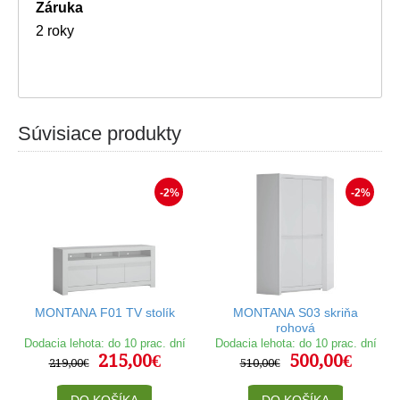
Záruka
2 roky
Súvisiace produkty
-2%
-2%
MONTANA F01 TV stolík
MONTANA S03 skriňa
rohová
Dodacia lehota: do 10 prac. dní
Dodacia lehota: do 10 prac. dní
215,00€
500,00€
219,00€
510,00€
DO KOŠÍKA
DO KOŠÍKA