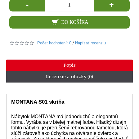
-
+
DO KOŠÍKA
Počet hodnotení: 0
Napísať recenziu
/
Popis
Recenzie a otázky (0)
MONTANA S01 skriňa
Nábytok MONTANA má jednoduchú a elegantnú
formu. Vyrába sa v bielej matnej farbe. Hladký dizajn
tohto nábytku je prerušený rebrovanou lamelou, ktorá
slúži zároveň ako úchytka na otváranie dvierok a
zásuviek. Zo sektorových prvkov si môžete vyskladať