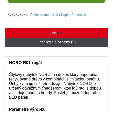
Počet hodnotení: 0
Napísať recenziu
/
Popis
Recenzie a otázky (0)
NORO R01 regál
Štýlový nábytok NORO má dekor, ktorý pripomína
recyklované drevo v kombinácií s imitáciou betónu.
Úchytky majú tiež retro dizajn. Nábytok NORO je
určený odvážnym tínedžerom, ktorí idú radi s dobou
a sledujú módu a trendy. Posteľ je možné doplniť o
LED panel.
Parametre výrobku