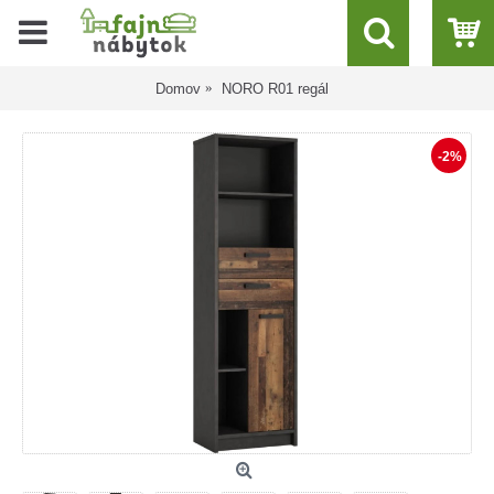
Domov
NORO R01 regál
-2%