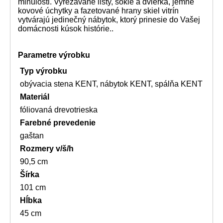
minulosti. Vyrezávané lišty, sokle a dvierka, jemné
kovové úchytky a fazetované hrany skiel vitrín
vytvárajú jedinečný nábytok, ktorý prinesie do Vašej
domácnosti kúsok histórie..
Parametre výrobku
Typ výrobku
obývacia stena KENT, nábytok KENT, spálňa KENT
Materiál
fóliovaná drevotrieska
Farebné prevedenie
gaštan
Rozmery v/š/h
90,5 cm
Šírka
101 cm
Hĺbka
45 cm