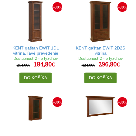
-30%
-30%
KENT gaštan EWIT 1DL
KENT gaštan EWIT 2D2S
vitrína, ľavé prevedenie
vitrína
Dostupnosť 2 - 5 týždňov
Dostupnosť 2 - 5 týždňov
184,80€
296,80€
264,00€
424,00€
DO KOŠÍKA
DO KOŠÍKA
-30%
-30%