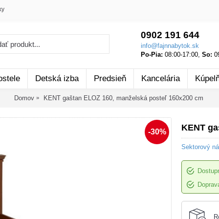
ky
0902 191 644
info@fajnnabytok.sk
Po-Pia:
08:00-17:00,
So:
09
ostele
Detská izba
Predsieň
Kancelária
Kúpel
Domov
KENT gaštan ELOZ 160, manželská posteľ 160x200 cm
KENT gaš
-30%
Sektorový n
Dostup
Doprava
R