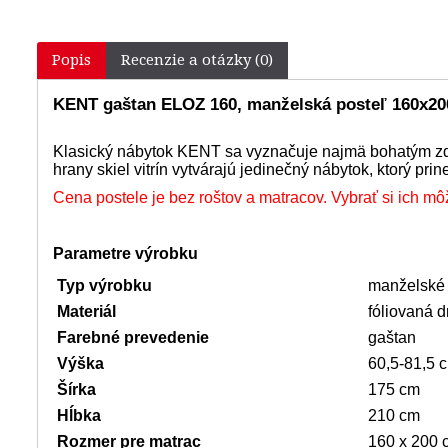
Popis
Recenzie a otázky (0)
KENT gaštan ELOZ 160, manželská posteľ 160x2
Klasický nábytok KENT sa vyznačuje najmä bohatým zdo
hrany skiel vitrín vytvárajú jedinečný nábytok, ktorý pri
Cena postele je bez roštov a matracov. Vybrať si ich mô
Parametre výrobku
Typ výrobku
manželské 
Materiál
fóliovaná d
Farebné prevedenie
gaštan
Výška
60,5-81,5 
Šírka
175 cm
Hĺbka
210 cm
Rozmer pre matrac
160 x 200 