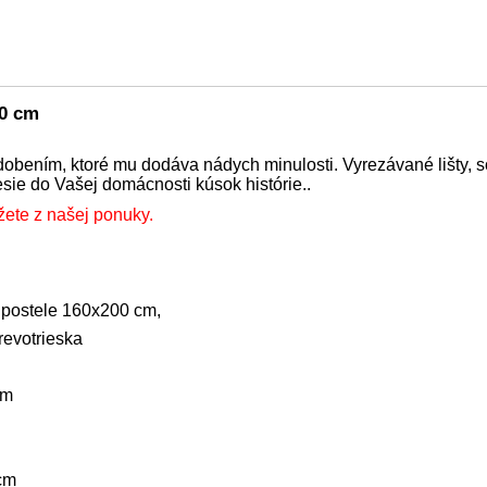
00 cm
bením, ktoré mu dodáva nádych minulosti. Vyrezávané lišty, so
nesie do Vašej domácnosti kúsok histórie..
žete z našej ponuky.
postele 160x200 cm,
revotrieska
cm
cm