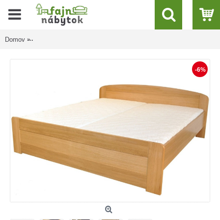
Domov
PETRA masívna posteľ 180x200 cm s rovným čelom pri nohách
-6%