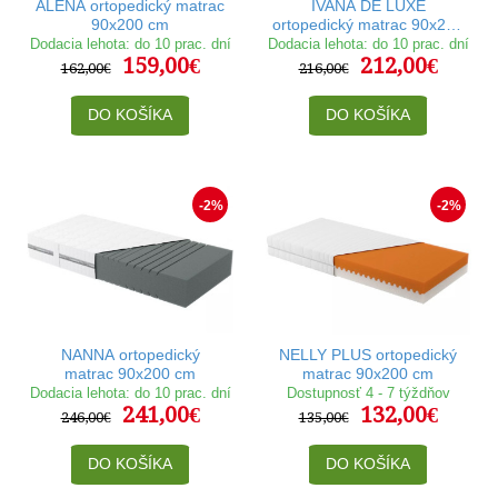
ALENA ortopedický matrac
IVANA DE LUXE
90x200 cm
ortopedický matrac 90x200
cm
Dodacia lehota: do 10 prac. dní
Dodacia lehota: do 10 prac. dní
159,00€
212,00€
162,00€
216,00€
DO KOŠÍKA
DO KOŠÍKA
-2%
-2%
NANNA ortopedický
NELLY PLUS ortopedický
matrac 90x200 cm
matrac 90x200 cm
Dodacia lehota: do 10 prac. dní
Dostupnosť 4 - 7 týždňov
241,00€
132,00€
246,00€
135,00€
DO KOŠÍKA
DO KOŠÍKA