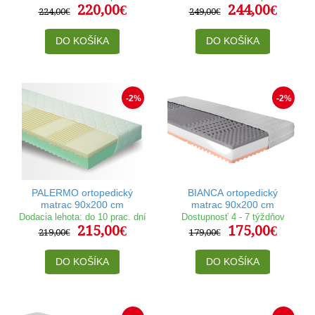
220,00€
244,00€
224,00€
249,00€
DO KOŠÍKA
DO KOŠÍKA
-2%
-2%
PALERMO ortopedický
BIANCA ortopedický
matrac 90x200 cm
matrac 90x200 cm
Dodacia lehota: do 10 prac. dní
Dostupnosť 4 - 7 týždňov
215,00€
175,00€
219,00€
179,00€
DO KOŠÍKA
DO KOŠÍKA