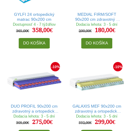
GYLFI 24 ortopedický
MEDIAL FIRM/SOFT
matrac 90x200 cm
90x200 cm zdravotný a
ortopedický matrac
Dostupnosť 4 - 7 týždňov
Dodacia lehota: 3 - 5 dní
358,00€
180,00€
365,00€
200,00€
DO KOŠÍKA
DO KOŠÍKA
-10%
-10%
DUO PROFIL 90x200 cm
GALAXIS MEF 90x200 cm
zdravotný a ortopedický
zdravotný a ortopedický
matrac
matrac
Dodacia lehota: 3 - 5 dní
Dodacia lehota: 3 - 5 dní
275,00€
299,00€
305,00€
332,00€