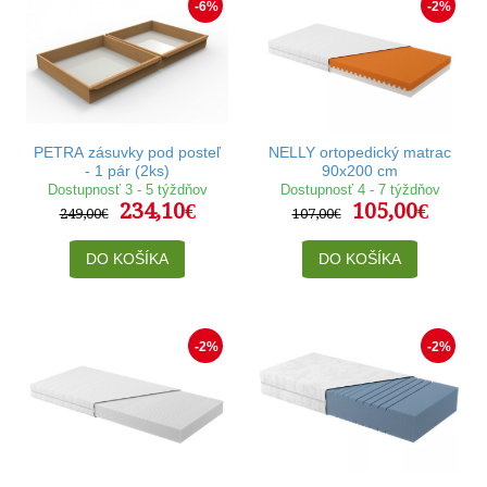
-6%
-2%
PETRA zásuvky pod posteľ
NELLY ortopedický matrac
- 1 pár (2ks)
90x200 cm
Dostupnosť 3 - 5 týždňov
Dostupnosť 4 - 7 týždňov
234,10€
105,00€
249,00€
107,00€
DO KOŠÍKA
DO KOŠÍKA
-2%
-2%