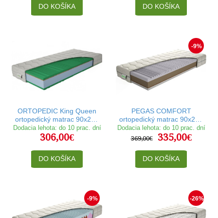
DO KOŠÍKA
DO KOŠÍKA
-9%
ORTOPEDIC King Queen
PEGAS COMFORT
ortopedický matrac 90x200
ortopedický matrac 90x200
cm
cm
Dodacia lehota: do 10 prac. dní
Dodacia lehota: do 10 prac. dní
306,00€
335,00€
369,00€
DO KOŠÍKA
DO KOŠÍKA
-9%
-26%