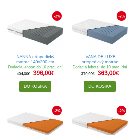
-2%
-2%
NANNA ortopedický
IVANA DE LUXE
matrac 140x200 cm
ortopedický matrac
140x200 cm
Dodacia lehota: do 10 prac. dní
Dodacia lehota: do 10 prac. dní
396,00€
363,00€
404,00€
370,00€
DO KOŠÍKA
DO KOŠÍKA
-2%
-2%