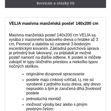
Recenzie a otázky (0)
VELIA masívna manželská posteľ 140x200 cm
Masívna manželská posteľ 140x200 cm VELIA sa
vyrába z masívneho bukového dreva o hrúbke až 3
cm. Pevnosť a stabilita sú zaistené 3-bodovým
excentrickým kovaním. Základná povrchová úprava
je prírodný buk lakovaný, za príplatok je možné
posteľ namoriť na ďalšie odtiene. K posteli si môžete
zakúpiť tri typy úložného priestoru a niekoľko typov
nočných stolíkov.
originálne dizajnové spracovanie
postele majú cinkový vzhľad, t.j. nie sú
vyrobené z jedného kusu dreva, aby drevo
neprasklo a tým je zaručená dlhá životnosť
postele
jednoduchá montáž
možnosť výroby bez alebo s plným
predným čelom