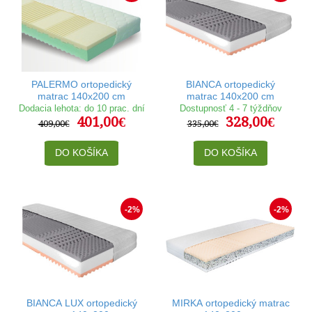
PALERMO ortopedický
BIANCA ortopedický
matrac 140x200 cm
matrac 140x200 cm
Dodacia lehota: do 10 prac. dní
Dostupnosť 4 - 7 týždňov
401,00€
328,00€
409,00€
335,00€
DO KOŠÍKA
DO KOŠÍKA
-2%
-2%
BIANCA LUX ortopedický
MIRKA ortopedický matrac