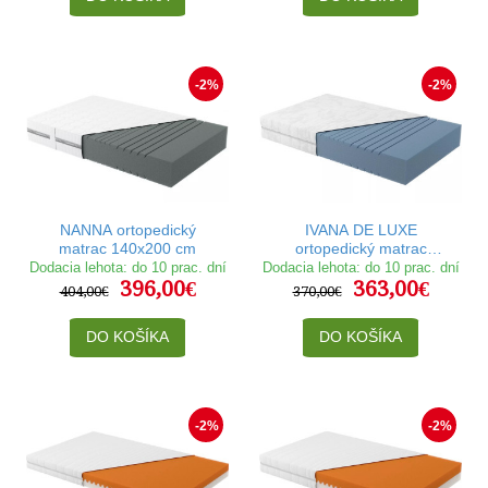
-2%
-2%
NANNA ortopedický
IVANA DE LUXE
matrac 140x200 cm
ortopedický matrac
140x200 cm
Dodacia lehota: do 10 prac. dní
Dodacia lehota: do 10 prac. dní
396,00€
363,00€
404,00€
370,00€
DO KOŠÍKA
DO KOŠÍKA
-2%
-2%