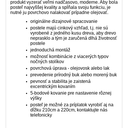
produkt vyzerať veľmi nadčasovo, moderne. Aby bola
posteľ najvyššej kvality a spĺňala svoju funkciu, je
nutné ju povrchovo nalakovať prípadne olejovať.
originálne dizajnové spracovanie
postele majú cinkový vzhľad, t.j. nie sú
vyrobené z jedného kusu dreva, aby drevo
neprasklo a tým je zaručená dlhá životnosť
postele
jednoduchá montáž
možnosť kombinácie z viacerých typov
nočných stolíkov
povrchová úprava - olejovosk alebo lak
prevedenie prírodný buk alebo morený buk
pevnosť a stabilita je zaistená
excentrickým kovaním
5-bodové kovanie pre nastavenie rôznej
výšky
posteľ je možné za príplatok vyrobiť aj na
dĺžku 210cm a 220cm, kontaktujte nás
telefonicky