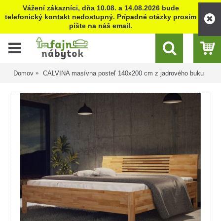
Vážení zákazníci, dňa 10.08. a 14.08.2026 bude
telefonický kontakt nedostupný. Prípadné otázky prosím
píšte na náš email.
Domov
CALVINA masívna posteľ 140x200 cm z jadrového buku