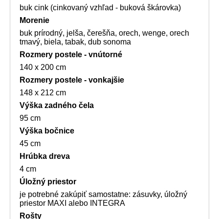
buk cink (cinkovaný vzhľad - buková škárovka)
Morenie
buk prírodný, jelša, čerešňa, orech, wenge, orech
tmavý, biela, tabak, dub sonoma
Rozmery postele - vnútorné
140 x 200 cm
Rozmery postele - vonkajšie
148 x 212 cm
Výška zadného čela
95 cm
Výška bočnice
45 cm
Hrúbka dreva
4 cm
Úložný priestor
je potrebné zakúpiť samostatne: zásuvky, úložný
priestor MAXI alebo INTEGRA
Rošty