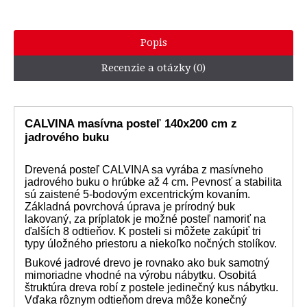
Popis
Recenzie a otázky (0)
CALVINA masívna posteľ 140x200 cm z
jadrového buku
Drevená posteľ CALVINA sa vyrába z masívneho
jadrového buku o hrúbke až 4 cm. Pevnosť a stabilita
sú zaistené 5-bodovým excentrickým kovaním.
Základná povrchová úprava je prírodný buk
lakovaný, za príplatok je možné posteľ namoriť na
ďalších 8 odtieňov. K posteli si môžete zakúpiť tri
typy úložného priestoru a niekoľko nočných stolíkov.
Bukové jadrové drevo je rovnako ako buk samotný
mimoriadne vhodné na výrobu nábytku. Osobitá
štruktúra dreva robí z postele jedinečný kus nábytku.
Vďaka rôznym odtieňom dreva môže konečný