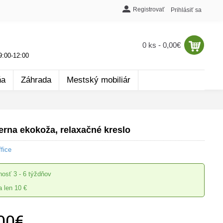
Registrovať
Prihlásiť sa
0 ks - 0,00€
:00-12:00
ňa
Záhrada
Mestský mobiliár
erna ekokoža, relaxačné kreslo
fice
nosť
3 - 6 týždňov
 len 10 €
00€