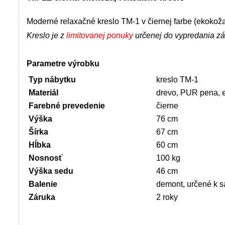
Moderné relaxačné kreslo TM-1 v čiernej farbe (ekokoža
Kreslo je z
limitovanej ponuky
určenej do vypredania zá
Parametre výrobku
Typ nábytku
kreslo TM-1
Materiál
drevo, PUR pena, 
Farebné prevedenie
čierne
Výška
76 cm
Šírka
67 cm
Hĺbka
60 cm
Nosnosť
100 kg
Výška sedu
46 cm
Balenie
demont, určené k s
Záruka
2 roky