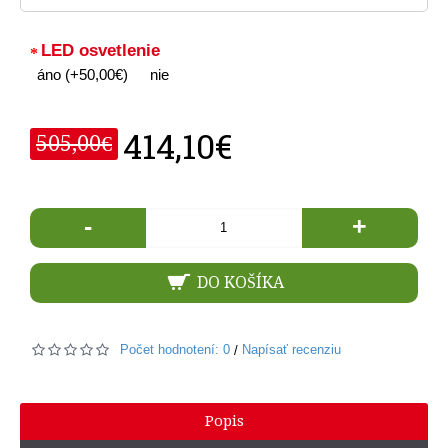
LED osvetlenie
áno (+50,00€)
nie
414,10€
505,00€
-
+
DO KOŠÍKA
Počet hodnotení: 0
Napísať recenziu
/
Popis