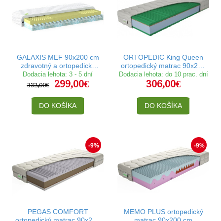
GALAXIS MEF 90x200 cm
ORTOPEDIC King Queen
zdravotný a ortopedický
ortopedický matrac 90x200
matrac
cm
Dodacia lehota: 3 - 5 dní
Dodacia lehota: do 10 prac. dní
299,00€
306,00€
332,00€
DO KOŠÍKA
DO KOŠÍKA
-9%
-9%
PEGAS COMFORT
MEMO PLUS ortopedický
ortopedický matrac 90x200
matrac 90x200 cm