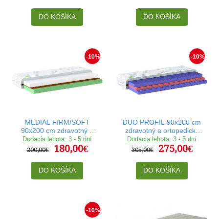
DO KOŠÍKA
DO KOŠÍKA
-10%
-10%
MEDIAL FIRM/SOFT
DUO PROFIL 90x200 cm
90x200 cm zdravotný a
zdravotný a ortopedický
ortopedický matrac
matrac
Dodacia lehota: 3 - 5 dní
Dodacia lehota: 3 - 5 dní
180,00€
275,00€
200,00€
305,00€
DO KOŠÍKA
DO KOŠÍKA
-10%