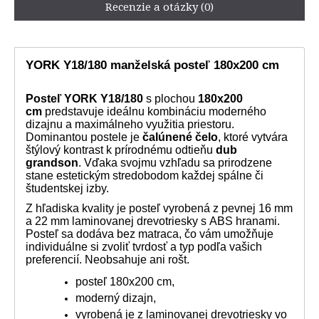
Recenzie a otázky (0)
YORK Y18/180 manželská posteľ 180x200 cm
Posteľ
YORK Y18/180
s plochou
180x200
cm
predstavuje ideálnu kombináciu moderného
dizajnu a maximálneho využitia priestoru.
Dominantou postele je
čalúnené čelo
, ktoré vytvára
štýlový kontrast k prírodnému odtieňu
dub
grandson
. Vďaka svojmu vzhľadu sa prirodzene
stane estetickým stredobodom každej spálne či
študentskej izby.
Z hľadiska kvality je posteľ vyrobená z pevnej 16 mm
a 22 mm laminovanej drevotriesky s ABS hranami.
Posteľ sa dodáva bez matraca, čo vám umožňuje
individuálne si zvoliť tvrdosť a typ podľa vašich
preferencií. Neobsahuje ani rošt.
posteľ 180x200 cm,
moderný dizajn,
vyrobená je z laminovanej drevotriesky vo