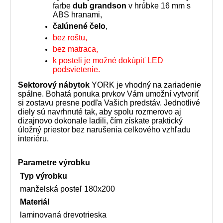
farbe
dub grandson
v hrúbke 16 mm s
ABS hranami,
čalúnené čelo
,
bez roštu,
bez matraca,
k posteli je možné dokúpiť LED
podsvietenie.
Sektorový nábytok
YORK je vhodný na zariadenie
spálne. Bohatá ponuka prvkov Vám umožní vytvoriť
si zostavu presne podľa Vašich predstáv. Jednotlivé
diely sú navrhnuté tak, aby spolu rozmerovo aj
dizajnovo dokonale ladili, čím získate praktický
úložný priestor bez narušenia celkového vzhľadu
interiéru.
Parametre výrobku
Typ výrobku
manželská posteľ 180x200
Materiál
laminovaná drevotrieska