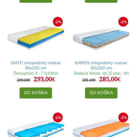
-2%
-2%
SANTI ortopedický matrac
KAREN ortopedický matrac
90x200 cm
90x200 cm
Dostupnosť 4 - 7 týždňov
Dodacia lehota: do 10 prac. dní
293,00€
285,00€
299,00€
291,00€
DO KOŠÍKA
DO KOŠÍKA
-2%
-2%