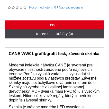
Počet hodnotení: 0
Napísať recenziu
/
Popis
Recenzie a otázky (0)
CANE WW01 grafit/grafit lesk, závesná skrinka
Moderná kolekcia nábytku CANE je stvorená pre
obývacie miestnosti zariadené podľa najnovších
trendov. Ponúka vysokú variabilitu, vyskladať si
môžete zostavu podľa vlastných predstáv. Závesné
skrinky majú bezúchytkové otváranie smerom dole.
Skrinky sú vyrobené z kvalitnej laminovanej
drevotriesky, MDF dvierka majú PVC fóliu s vysokým
leskom. Hitom sú kovové regály, ktorými perfektne
doplníte závesné skrinky.
Skrinka je vrátane modrého LED osvetlenia.