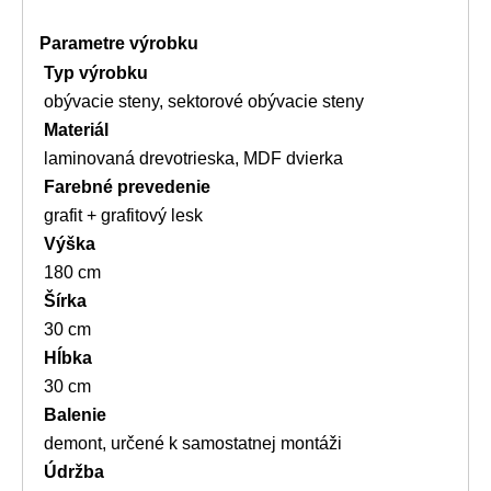
Parametre výrobku
Typ výrobku
obývacie steny, sektorové obývacie steny
Materiál
laminovaná drevotrieska, MDF dvierka
Farebné prevedenie
grafit + grafitový lesk
Výška
180 cm
Šírka
30 cm
Hĺbka
30 cm
Balenie
demont, určené k samostatnej montáži
Údržba