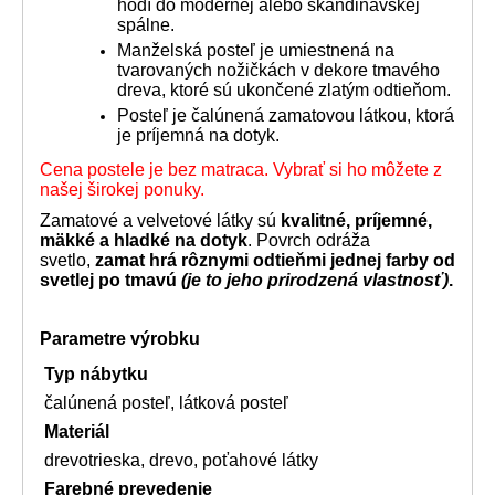
hodí do modernej alebo škandinávskej
spálne.
Manželská posteľ je umiestnená na
tvarovaných nožičkách v dekore tmavého
dreva, ktoré sú ukončené zlatým odtieňom.
Posteľ je čalúnená zamatovou látkou, ktorá
je príjemná na dotyk.
Cena postele je bez matraca. Vybrať si ho môžete z
našej širokej ponuky.
Zamatové a velvetové látky sú
kvalitné, príjemné,
mäkké a hladké na dotyk
. Povrch odráža
svetlo,
zamat hrá rôznymi odtieňmi jednej farby od
svetlej po tmavú
(je to jeho prirodzená vlastnosť)
.
Parametre výrobku
Typ nábytku
čalúnená posteľ, látková posteľ
Materiál
drevotrieska, drevo, poťahové látky
Farebné prevedenie