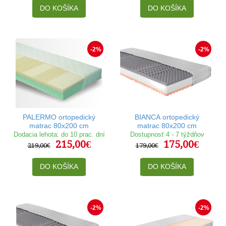
DO KOŠÍKA
DO KOŠÍKA
-2%
-2%
PALERMO ortopedický
BIANCA ortopedický
matrac 80x200 cm
matrac 80x200 cm
Dodacia lehota: do 10 prac. dní
Dostupnosť 4 - 7 týždňov
215,00€
175,00€
219,00€
179,00€
DO KOŠÍKA
DO KOŠÍKA
-2%
-2%