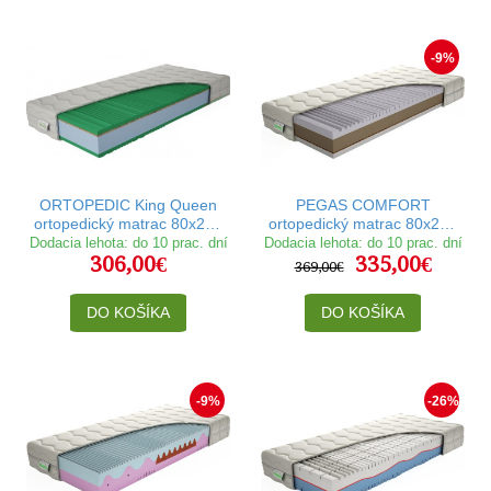
-9%
ORTOPEDIC King Queen
PEGAS COMFORT
ortopedický matrac 80x200
ortopedický matrac 80x200
cm
cm
Dodacia lehota: do 10 prac. dní
Dodacia lehota: do 10 prac. dní
306,00€
335,00€
369,00€
DO KOŠÍKA
DO KOŠÍKA
-9%
-26%