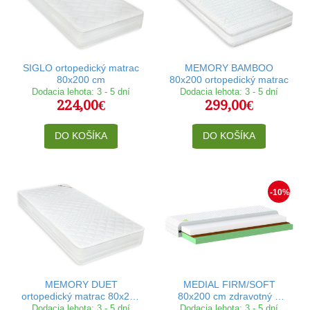
SIGLO ortopedický matrac
MEMORY BAMBOO
80x200 cm
80x200 ortopedický matrac
Dodacia lehota: 3 - 5 dní
Dodacia lehota: 3 - 5 dní
224,00€
299,00€
DO KOŠÍKA
DO KOŠÍKA
-10%
MEMORY DUET
MEDIAL FIRM/SOFT
ortopedický matrac 80x200
80x200 cm zdravotný a
cm
ortopedický matrac
Dodacia lehota: 3 - 5 dní
Dodacia lehota: 3 - 5 dní