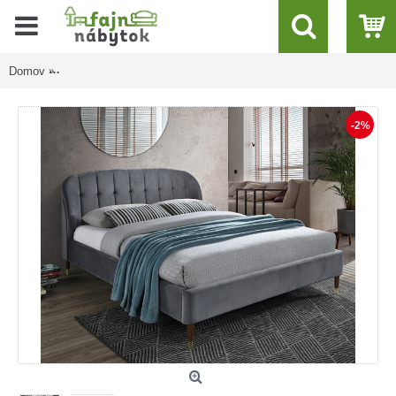
Domov
LIGURIA VELVET sivá, manželská posteľ s roštom 160x200 cm
-2%