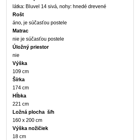
látka: Bluvel 14 sivá, nohy: hnedé drevené
Rošt
áno, je súčasťou postele
Matrac
nie je súčasťou postele
Úložný priestor
nie
Výška
109 cm
Šírka
174 cm
Hĺbka
221 cm
Ložná plocha š/h
160 x 200 cm
Výška nožičiek
18 cm