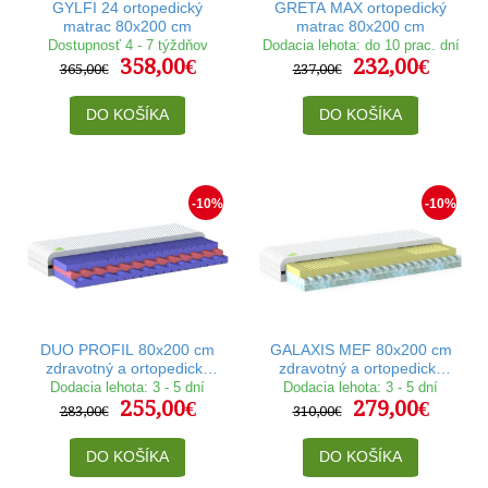
GYLFI 24 ortopedický
GRETA MAX ortopedický
matrac 80x200 cm
matrac 80x200 cm
Dostupnosť 4 - 7 týždňov
Dodacia lehota: do 10 prac. dní
358,00€
232,00€
365,00€
237,00€
DO KOŠÍKA
DO KOŠÍKA
-10%
-10%
DUO PROFIL 80x200 cm
GALAXIS MEF 80x200 cm
zdravotný a ortopedický
zdravotný a ortopedický
matrac
matrac
Dodacia lehota: 3 - 5 dní
Dodacia lehota: 3 - 5 dní
255,00€
279,00€
283,00€
310,00€
DO KOŠÍKA
DO KOŠÍKA