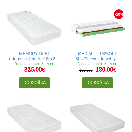
-10%
MEMORY DUET
MEDIAL FIRM/SOFT
ortopedický matrac 80x200
80x200 cm zdravotný a
cm
ortopedický matrac
Dodacia lehota: 3 - 5 dní
Dodacia lehota: 3 - 5 dní
325,00€
180,00€
200,00€
DO KOŠÍKA
DO KOŠÍKA