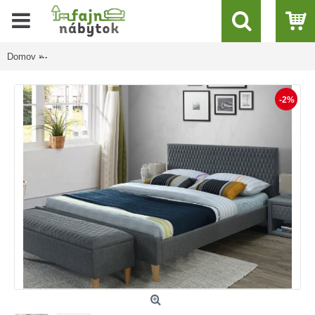
Domov
AZURRO VELVET sivá, manželská posteľ s roštom 160x200 cm
-2%