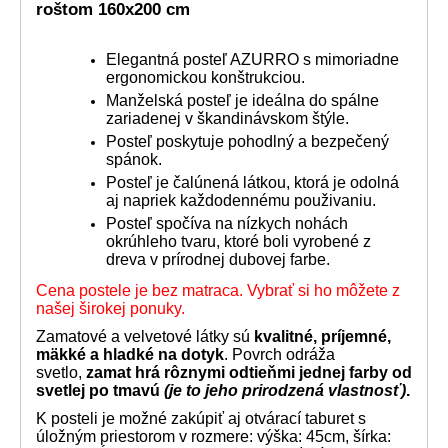
roštom 160x200 cm
Elegantná posteľ AZURRO s mimoriadne
ergonomickou konštrukciou.
Manželská posteľ je ideálna do spálne
zariadenej v škandinávskom štýle.
Posteľ poskytuje pohodlný a bezpečený
spánok.
Posteľ je čalúnená látkou, ktorá je odolná
aj napriek každodennému použivaniu.
Posteľ spočíva na nízkych nohách
okrúhleho tvaru, ktoré boli vyrobené z
dreva v prírodnej dubovej farbe.
Cena postele je bez matraca. Vybrať si ho môžete z
našej širokej ponuky.
Zamatové a velvetové látky sú
kvalitné, príjemné,
mäkké a hladké na dotyk
. Povrch odráža
svetlo,
zamat hrá rôznymi odtieňmi jednej farby od
svetlej po tmavú
(je to jeho prirodzená vlastnosť)
.
K posteli je možné zakúpiť aj otvárací taburet s
úložným priestorom v rozmere: výška: 45cm, šírka: