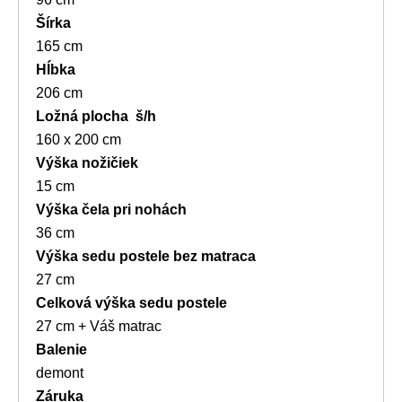
Šírka
165 cm
Hĺbka
206 cm
Ložná plocha š/h
160 x 200 cm
Výška nožičiek
15 cm
Výška čela pri nohách
36 cm
Výška sedu postele bez matraca
27 cm
Celková výška sedu postele
27 cm + Váš matrac
Balenie
demont
Záruka