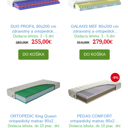
DUO PROFIL 80x200 cm
GALAXIS MEF 80x200 cm
zdravotný a ortopedický
zdravotný a ortopedický
matrac
matrac
Dodacia lehota: 3 - 5 dní
Dodacia lehota: 3 - 5 dní
255,00€
279,00€
283,00€
310,00€
DO KOŠÍKA
DO KOŠÍKA
-9%
ORTOPEDIC King Queen
PEGAS COMFORT
ortopedický matrac 80x200
ortopedický matrac 80x200
cm
cm
Dodacia lehota: do 10 prac. dní
Dodacia lehota: do 10 prac. dní