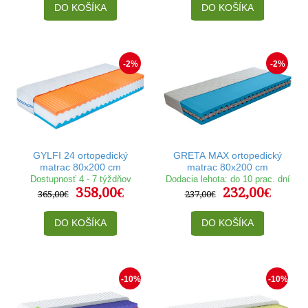
DO KOŠÍKA
DO KOŠÍKA
-2%
-2%
GYLFI 24 ortopedický
GRETA MAX ortopedický
matrac 80x200 cm
matrac 80x200 cm
Dostupnosť 4 - 7 týždňov
Dodacia lehota: do 10 prac. dní
358,00€
232,00€
365,00€
237,00€
DO KOŠÍKA
DO KOŠÍKA
-10%
-10%