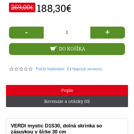
188,30€
269,00€
-
+
DO KOŠÍKA
Počet hodnotení: 0
Napísať recenziu
/
Popis
Recenzie a otázky (0)
VERDI mystic D1S30, dolná skrinka so
zásuvkou v šírke 30 cm