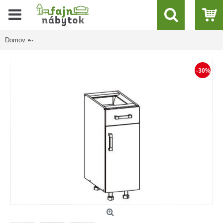
Domov
VERDI mystic D1S30, dolná skrinka so zásuvkou v šírke 30 cm
-30%