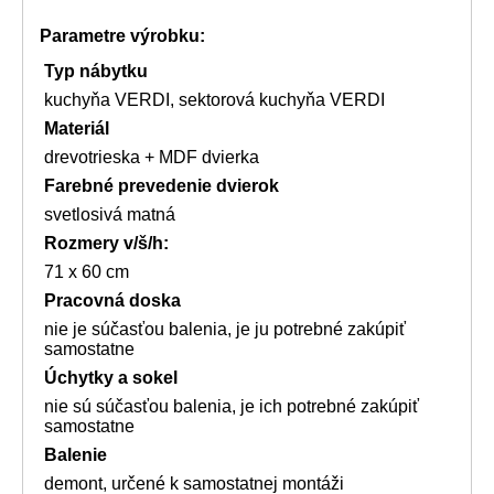
Parametre výrobku:
Typ nábytku
kuchyňa VERDI, sektorová kuchyňa VERDI
Materiál
drevotrieska + MDF dvierka
Farebné prevedenie dvierok
svetlosivá matná
Rozmery
v/š/h:
71 x 60 cm
Pracovná doska
nie je súčasťou balenia, je ju potrebné zakúpiť
samostatne
Úchytky a sokel
nie sú súčasťou balenia, je ich potrebné zakúpiť
samostatne
Balenie
demont, určené k samostatnej montáži