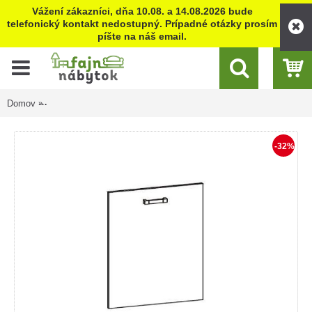
Vážení zákazníci, dňa 10.08. a 14.08.2026 bude
telefonický kontakt nedostupný. Prípadné otázky prosím
píšte na náš email.
Domov
VERDI svetlosivá DM60/71, dvierka na umývačku riadu v šírke 
-32%