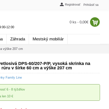
Registrovať
Prihlásiť sa
0 ks - 0,00€
:00-12:00
ňa
Záhrada
Mestský mobiliár
m a výške 207 cm
etlosivá DPS-60/207-P/P, vysoká skrinka na
 rúru v šírke 60 cm a výške 207 cm
nky Family Line
nosť
6 - 8 týždňov
 len 10 €