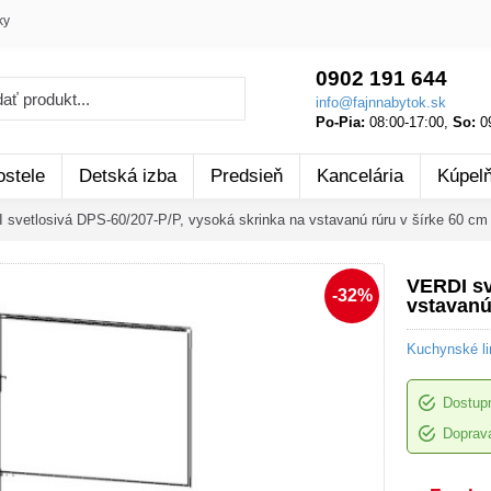
ky
0902 191 644
info@fajnnabytok.sk
Po-Pia:
08:00-17:00,
So:
09
ostele
Detská izba
Predsieň
Kancelária
Kúpel
svetlosivá DPS-60/207-P/P, vysoká skrinka na vstavanú rúru v šírke 60 c
VERDI sv
-32%
vstavanú
Kuchynské li
Dostup
Doprava