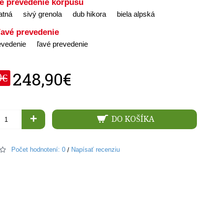
é prevedenie korpusu
atná
sivý grenola
dub hikora
biela alpská
ľavé prevedenie
evedenie
ľavé prevedenie
248,90€
0€
+
DO KOŠÍKA
Počet hodnotení: 0
Napísať recenziu
/