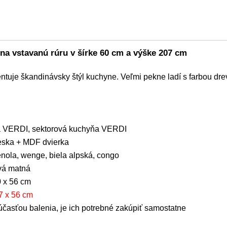
na vstavanú rúru v šírke 60 cm a výške 207 cm
uje škandinávsky štýl kuchyne. Veľmi pekne ladí s farbou dre
 VERDI, sektorová kuchyňa VERDI
ieska + MDF dvierka
nola, wenge, biela alpská, congo
ivá matná
0 x 56 cm
7 x 56 cm
účasťou balenia, je ich potrebné zakúpiť samostatne