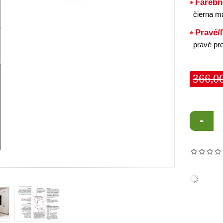
Farebn
čierna m
Pravé/
pravé pr
366,0
-