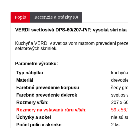
Popis
Recenzie a otázky (0)
VERDI svetlosivá DPS-60/207-P/P, vysoká skrinka 
Kuchyňa VERDI v svetlosivom matnom prevedení prezent
sektorových skriniek.
Parametre výrobku:
Typ nábytku
kuchyňa
Materiál
drevotr
Farebné prevedenie korpusu
šedý gre
Farebné prevedenie dvierok
svetlos
Rozmery v/š/h:
207 x 6
Rozmery na vstavanú rúru v/š/h:
59 x 56,
Úchytky a sokel
nie sú s
Počet políc v skrinke
2 ks