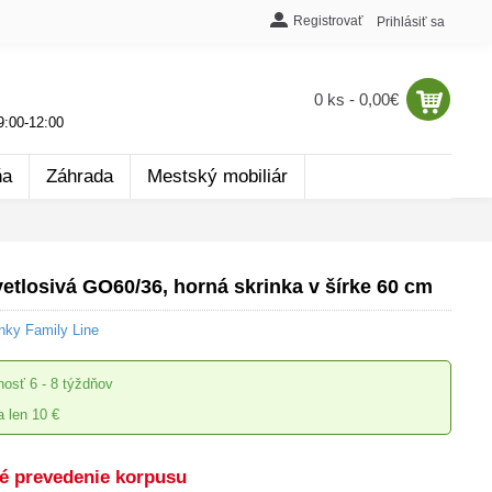
Registrovať
Prihlásiť sa
0 ks - 0,00€
:00-12:00
ňa
Záhrada
Mestský mobiliár
etlosivá GO60/36, horná skrinka v šírke 60 cm
nky Family Line
nosť
6 - 8 týždňov
 len 10 €
é prevedenie korpusu