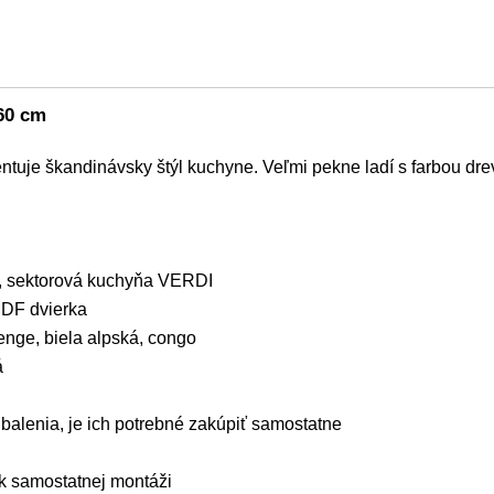
 60 cm
uje škandinávsky štýl kuchyne. Veľmi pekne ladí s farbou dre
 sektorová kuchyňa VERDI
MDF dvierka
enge, biela alpská, congo
á
balenia, je ich potrebné zakúpiť samostatne
k samostatnej montáži