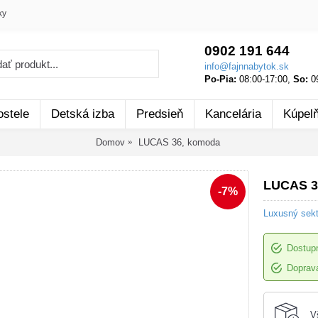
ky
0902 191 644
info@fajnnabytok.sk
Po-Pia:
08:00-17:00,
So:
09
ostele
Detská izba
Predsieň
Kancelária
Kúpel
Domov
LUCAS 36, komoda
LUCAS 3
-7%
Luxusný sek
Dostup
Doprava
V