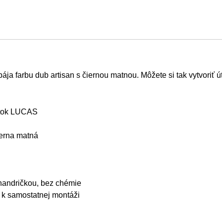
ja farbu dub artisan s čiernou matnou. Môžete si tak vytvoriť 
ytok LUCAS
ierna matná
 handričkou, bez chémie
 k samostatnej montáži