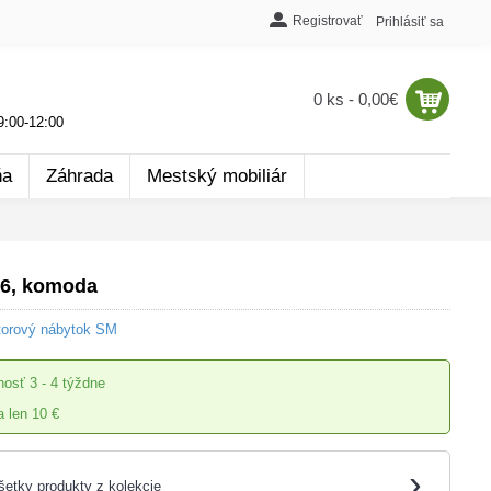
Registrovať
Prihlásiť sa
0 ks - 0,00€
:00-12:00
ňa
Záhrada
Mestský mobiliár
6, komoda
torový nábytok SM
nosť
3 - 4 týždne
 len 10 €
›
šetky produkty z kolekcie