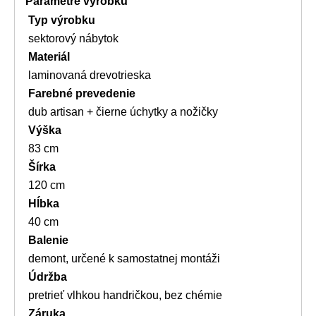
Parametre výrobku
Typ výrobku
sektorový nábytok
Materiál
laminovaná drevotrieska
Farebné prevedenie
dub artisan + čierne úchytky a nožičky
Výška
83 cm
Šírka
120 cm
Hĺbka
40 cm
Balenie
demont, určené k samostatnej montáži
Údržba
pretrieť vlhkou handričkou, bez chémie
Záruka