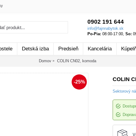
ky
0902 191 644
info@fajnnabytok.sk
Po-Pia:
08:00-17:00,
So:
09
ostele
Detská izba
Predsieň
Kancelária
Kúpel
Domov
COLIN CN02, komoda
COLIN C
-25%
Sektorový ná
Dostup
Doprava
V