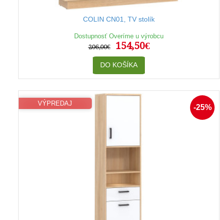
COLIN CN01, TV stolík
Dostupnosť Overíme u výrobcu
154,50€
206,00€
DO KOŠÍKA
VÝPREDAJ
-25%