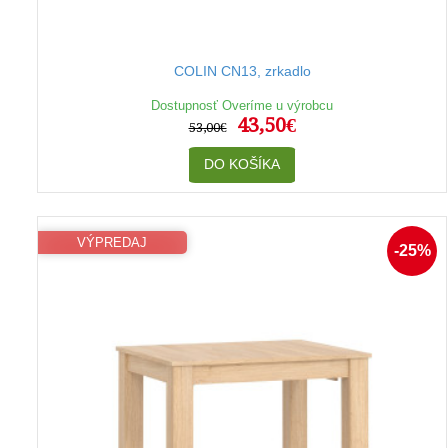
COLIN CN13, zrkadlo
Dostupnosť Overíme u výrobcu
43,50€
53,00€
DO KOŠÍKA
VÝPREDAJ
-25%