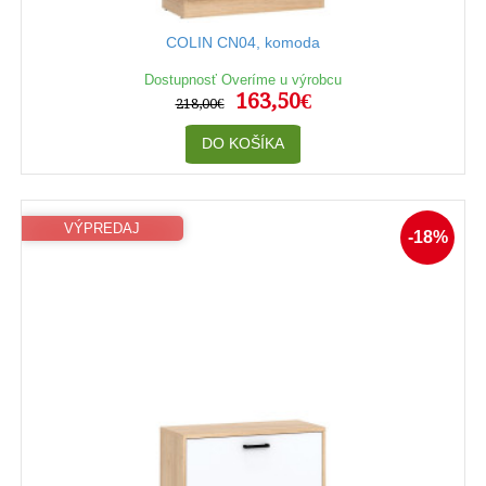
COLIN CN04, komoda
Dostupnosť Overíme u výrobcu
163,50€
218,00€
DO KOŠÍKA
VÝPREDAJ
-18%