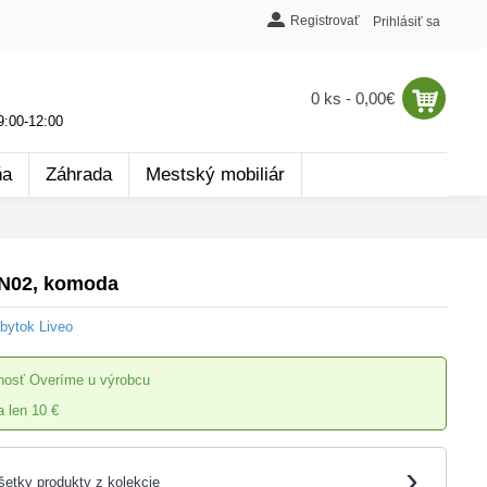
Registrovať
Prihlásiť sa
0 ks - 0,00€
:00-12:00
ňa
Záhrada
Mestský mobiliár
N02, komoda
bytok Liveo
nosť
Overíme u výrobcu
 len 10 €
›
šetky produkty z kolekcie