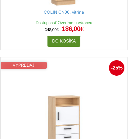
COLIN CN06, vitrína
Dostupnosť Overíme u výrobcu
186,00€
248,00€
DO KOŠÍKA
VÝPREDAJ
-25%