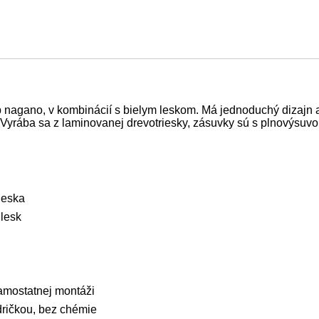
nagano, v kombinácií s bielym leskom. Má jednoduchý dizajn a 
yrába sa z laminovanej drevotriesky, zásuvky sú s plnovýsuv
ieska
 lesk
amostatnej montáži
dričkou, bez chémie