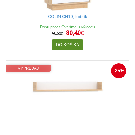
COLIN CN10, botník
Dostupnosť Overíme u výrobcu
80,40€
98,00€
DO KOŠÍKA
VÝPREDAJ
-25%