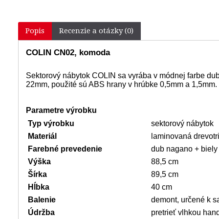
Popis
Recenzie a otázky (0)
COLIN CN02, komoda
Sektorový nábytok COLIN sa vyrába v módnej farbe dub 
22mm, použité sú ABS hrany v hrúbke 0,5mm a 1,5mm. V
Parametre výrobku
Typ výrobku
sektorový nábytok
Materiál
laminovaná drevotr
Farebné prevedenie
dub nagano + biely
Výška
88,5 cm
Šírka
89,5 cm
Hĺbka
40 cm
Balenie
demont, určené k s
Údržba
pretrieť vlhkou han