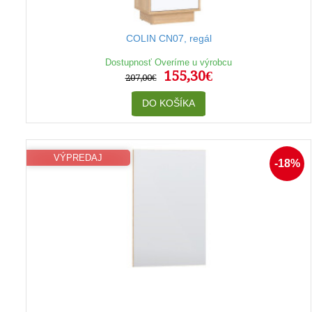
COLIN CN07, regál
Dostupnosť Overíme u výrobcu
155,30€
207,00€
DO KOŠÍKA
VÝPREDAJ
-18%