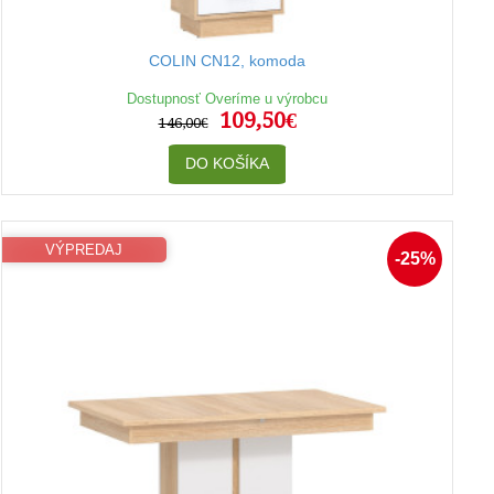
COLIN CN12, komoda
Dostupnosť Overíme u výrobcu
109,50€
146,00€
DO KOŠÍKA
VÝPREDAJ
-25%