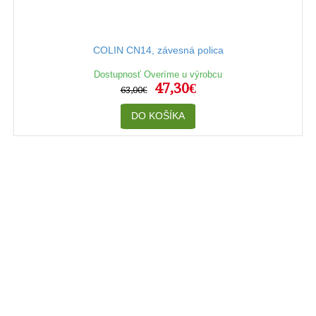
COLIN CN14, závesná polica
Dostupnosť Overíme u výrobcu
47,30€
63,00€
DO KOŠÍKA