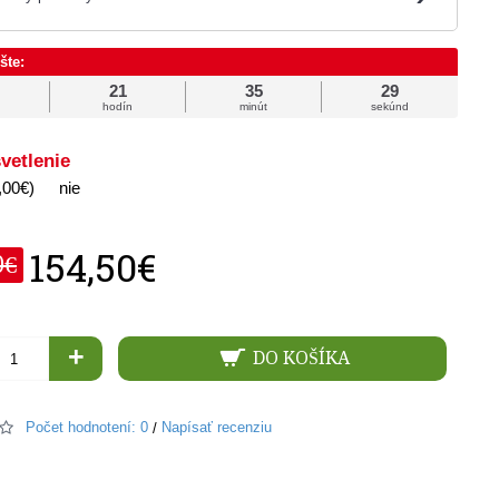
šte:
21
35
28
hodín
minút
sekúnd
vetlenie
,00€)
nie
154,50€
0€
+
DO KOŠÍKA
Počet hodnotení: 0
Napísať recenziu
/