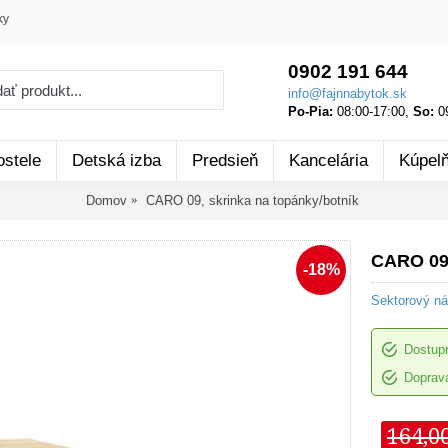
ky
0902 191 644
info@fajnnabytok.sk
Po-Pia:
08:00-17:00,
So:
09
ostele
Detská izba
Predsieň
Kancelária
Kúpel
Domov
CARO 09, skrinka na topánky/botník
CARO 09,
-18%
Sektorový n
Dostup
Doprava
164,0