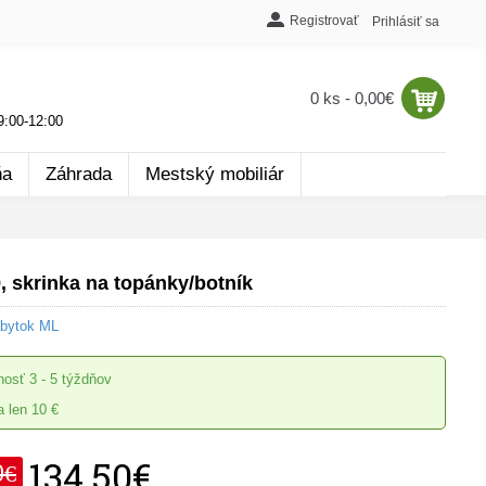
Registrovať
Prihlásiť sa
0 ks - 0,00€
:00-12:00
ňa
Záhrada
Mestský mobiliár
 skrinka na topánky/botník
ábytok ML
nosť
3 - 5 týždňov
 len 10 €
134,50€
0€