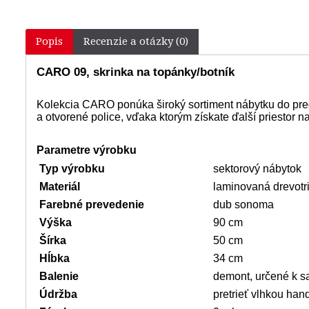
Popis
Recenzie a otázky (0)
CARO 09, skrinka na topánky/botník
Kolekcia CARO ponúka široký sortiment nábytku do pre
a otvorené police, vďaka ktorým získate ďalší priestor 
Parametre výrobku
Typ výrobku
sektorový nábytok
Materiál
laminovaná drevotr
Farebné prevedenie
dub sonoma
Výška
90 cm
Šírka
50 cm
Hĺbka
34 cm
Balenie
demont, určené k s
Údržba
pretrieť vlhkou han