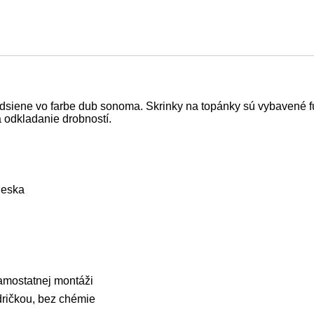
dsiene vo farbe dub sonoma. Skrinky na topánky sú vybavené 
na odkladanie drobností.
ieska
amostatnej montáži
dričkou, bez chémie