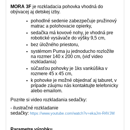
MORA
3F
je rozkladacia pohovka vhodná do
obývacej aj detskej izby.
pohodlné sedenie zabezpečuje pružinový
matrac a polohovacie opierky,
sedačka má kovové nohy, je vhodná pre
robotické vysávače do výšky 9,5 cm,
bez úložného priestoru,
systémom Puma ju jednoducho rozložíte
na rozmer 140 x 200 cm, (viď video
rozkladania)
súčasťou pohovky je 1ks vankúšika v
rozmere 45 x 45 cm,
k pohovke je možné objednať aj taburet, v
prípade záujmu nás kontaktujte telefonicky
alebo emailom.
Pozrite si video rozkladania sedačky:
- ilustračné rozkladanie
sedačky:
https://www.youtube.com/watch?v=ekaJm-R4VJM
Parametre výrobku