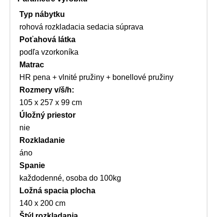
Typ nábytku
rohová rozkladacia sedacia súprava
Poťahová látka
podľa vzorkoníka
Matrac
HR pena + vlnité pružiny + bonellové pružiny
Rozmery v/š/h:
105 x 257 x 99 cm
Úložný priestor
nie
Rozkladanie
áno
Spanie
každodenné, osoba do 100kg
Ložná spacia plocha
140 x 200 cm
Štýl rozkladania