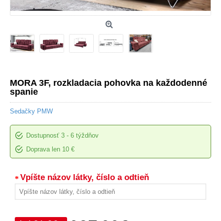
MORA 3F, rozkladacia pohovka na každodenné
spanie
Sedačky PMW
Dostupnosť
3 - 6 týždňov
Doprava len 10 €
Vpíšte názov látky, číslo a odtieň