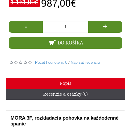
987,00€
1 161,00€
-
+
DO KOŠÍKA
Počet hodnotení: 0
Napísať recenziu
/
Popis
Recenzie a otázky (0)
MORA 3F, rozkladacia pohovka na každodenné
spanie