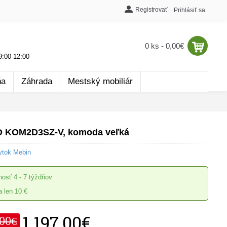
Registrovať
Prihlásiť sa
0 ks - 0,00€
:00-12:00
ňa
Záhrada
Mestský mobiliár
 KOM2D3SZ-V, komoda veľká
ytok Mebin
nosť
4 - 7 týždňov
 len 10 €
1 197,00€
,00€