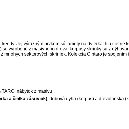
rendy. Jej výrazným prvkom sú lamely na dvierkach a čierne k
) sú vyrobené z masívneho dreva, korpusy skrinky sú z dýhovane
 z mnohých sektorových skriniek. Kolekcia Gintaro je spojením
NTARO, nábytok z masívu
rka a čielka zásuviek),
dubová dýha (korpus) a drevotrieska (k