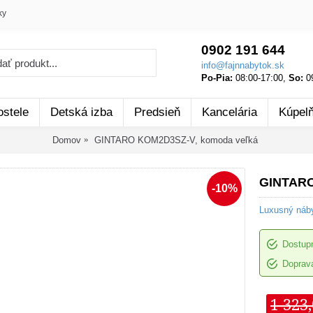
ky
0902 191 644
info@fajnnabytok.sk
Po-Pia:
08:00-17:00,
So:
09
ostele
Detská izba
Predsieň
Kancelária
Kúpel
Domov
GINTARO KOM2D3SZ-V, komoda veľká
GINTARO
-10%
Luxusný náb
Dostup
Doprava
1 323