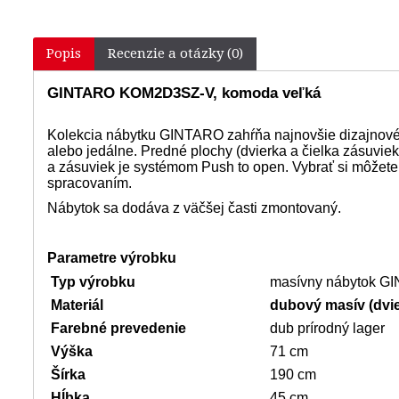
Popis
Recenzie a otázky (0)
GINTARO KOM2D3SZ-V, komoda veľká
Kolekcia nábytku GINTARO zahŕňa najnovšie dizajnové t
alebo jedálne. Predné plochy (dvierka a čielka zásuviek
a zásuviek je systémom Push to open. Vybrať si môžete
spracovaním.
Nábytok sa dodáva z väčšej časti zmontovaný.
Parametre výrobku
Typ výrobku
masívny nábytok GI
Materiál
dubový masív (dvie
Farebné prevedenie
dub prírodný lager
Výška
71 cm
Šírka
190 cm
Hĺbka
45 cm