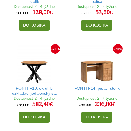
stolík
polica
Dostupnosť 2 - 4 týždne
Dostupnosť 2 - 4 týždne
128,00€
53,60€
160,00€
67,00€
DO KOŠÍKA
DO KOŠÍKA
-20%
-20%
FONTI F10, okrúhly
FONTI F14, písací stolík
rozkladací jedálenský stôl
110-150x110 cm
Dostupnosť 2 - 4 týždne
Dostupnosť 2 - 4 týždne
582,40€
236,80€
728,00€
296,00€
DO KOŠÍKA
DO KOŠÍKA