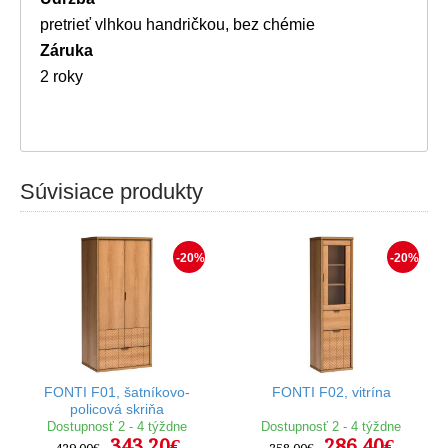
pretrieť vlhkou handričkou, bez chémie
Záruka
2 roky
Súvisiace produkty
-20%
-20%
FONTI F01, šatníkovo-
FONTI F02, vitrína
policová skriňa
Dostupnosť 2 - 4 týždne
Dostupnosť 2 - 4 týždne
343,20€
286,40€