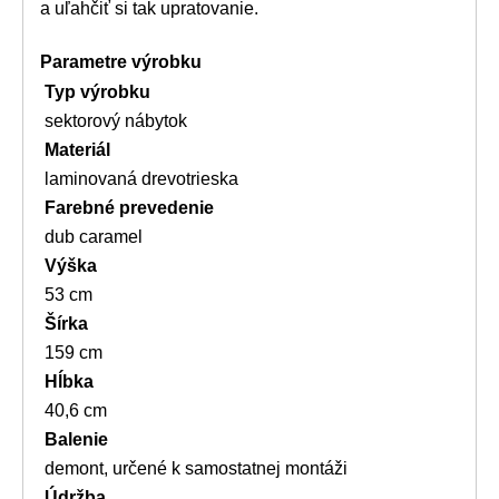
a uľahčiť si tak upratovanie.
Parametre výrobku
Typ výrobku
sektorový nábytok
Materiál
laminovaná drevotrieska
Farebné prevedenie
dub caramel
Výška
53 cm
Šírka
159 cm
Hĺbka
40,6 cm
Balenie
demont, určené k samostatnej montáži
Údržba