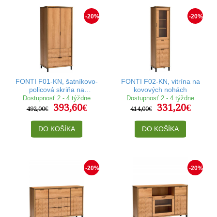
-20%
-20%
FONTI F01-KN, šatníkovo-
FONTI F02-KN, vitrína na
policová skriňa na
kovových nohách
kovových nohách
Dostupnosť 2 - 4 týždne
Dostupnosť 2 - 4 týždne
393,60€
331,20€
492,00€
414,00€
DO KOŠÍKA
DO KOŠÍKA
-20%
-20%