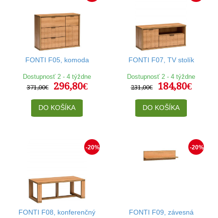
FONTI F05, komoda
FONTI F07, TV stolík
Dostupnosť 2 - 4 týždne
Dostupnosť 2 - 4 týždne
296,80€
184,80€
371,00€
231,00€
DO KOŠÍKA
DO KOŠÍKA
-20%
-20%
FONTI F08, konferenčný
FONTI F09, závesná