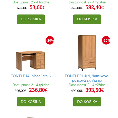
110-150x110 cm
Dostupnosť 2 - 4 týždne
Dostupnosť 2 - 4 týždne
53,60€
582,40€
67,00€
728,00€
DO KOŠÍKA
DO KOŠÍKA
-20%
-20%
FONTI F14, písací stolík
FONTI F01-KN, šatníkovo-
policová skriňa na
kovových nohách
Dostupnosť 2 - 4 týždne
Dostupnosť 2 - 4 týždne
236,80€
393,60€
296,00€
492,00€
DO KOŠÍKA
DO KOŠÍKA