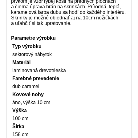
prvkom je vzor rybej kosti na predných plochách
a čierna úprava hrán na skrinkách. Prírodná, teplá,
karamelová farba dubu sa hodí do každého interiéru.
Skrinky je možné objednať aj na 10cm nožičkách
a uľahčiť si tak upratovanie.
Parametre výrobku
Typ výrobku
sektorový nábytok
Materiál
laminovaná drevotrieska
Farebné prevedenie
dub caramel
Kovové nohy
áno, výška 10 cm
Výška
100 cm
Šírka
158 cm