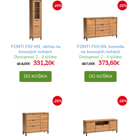
-20%
-20%
FONTI F02-KN, vitrína na
FONTI F03-KN, komoda
kovových nohách
na kovových nohách
Dostupnosť 2 - 4 týždne
Dostupnosť 2 - 4 týždne
331,20€
373,60€
414,00€
467,00€
DO KOŠÍKA
DO KOŠÍKA
-20%
-20%