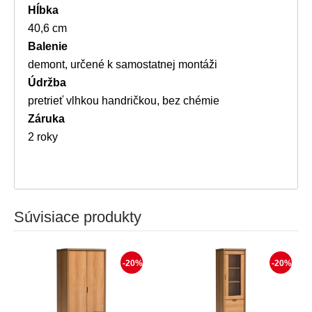
Hĺbka
40,6 cm
Balenie
demont, určené k samostatnej montáži
Údržba
pretrieť vlhkou handričkou, bez chémie
Záruka
2 roky
Súvisiace produkty
-20%
-20%