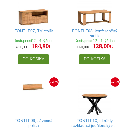
FONTI F07, TV stolík
FONTI F08, konferenčný
stolík
Dostupnosť 2 - 4 týždne
Dostupnosť 2 - 4 týždne
184,80€
128,00€
231,00€
160,00€
DO KOŠÍKA
DO KOŠÍKA
-20%
-20%
FONTI F09, závesná
FONTI F10, okrúhly
polica
rozkladací jedálenský stôl