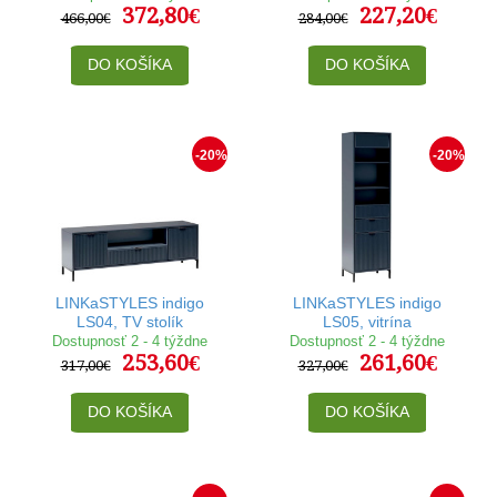
372,80€
227,20€
466,00€
284,00€
DO KOŠÍKA
DO KOŠÍKA
-20%
-20%
LINKaSTYLES indigo
LINKaSTYLES indigo
LS04, TV stolík
LS05, vitrína
Dostupnosť 2 - 4 týždne
Dostupnosť 2 - 4 týždne
253,60€
261,60€
317,00€
327,00€
DO KOŠÍKA
DO KOŠÍKA