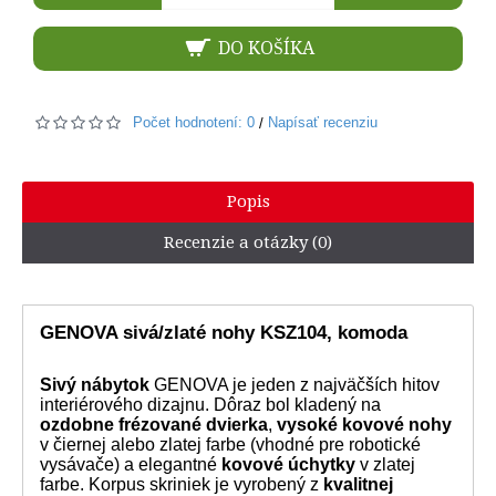
DO KOŠÍKA
Počet hodnotení: 0
Napísať recenziu
/
Popis
Recenzie a otázky (0)
GENOVA sivá/zlaté nohy KSZ104, komoda
Sivý nábytok
GENOVA je jeden z najväčších hitov
interiérového dizajnu. Dôraz bol kladený na
ozdobne frézované dvierka
,
vysoké kovové nohy
v čiernej alebo zlatej farbe (vhodné pre robotické
vysávače) a elegantné
kovové úchytky
v zlatej
farbe. Korpus skriniek je vyrobený z
kvalitnej