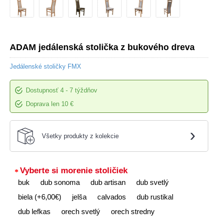
ADAM jedálenská stolička z bukového dreva
Jedálenské stoličky FMX
Dostupnosť
4 - 7 týždňov
Doprava len 10 €
›
Všetky produkty z kolekcie
Vyberte si morenie stoličiek
buk
dub sonoma
dub artisan
dub svetlý
biela (+6,00€)
jelša
calvados
dub rustikal
dub lefkas
orech svetlý
orech stredny