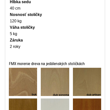
Hĺbka sedu
40 cm
Nosnosť stoličky
120 kg
Váha stoličky
5 kg
Záruka
2 roky
FMX morenie dreva na jedálenských stoličkách