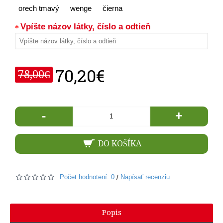
orech tmavý
wenge
čierna
Vpíšte názov látky, číslo a odtieň
70,20€
78,00€
-
+
DO KOŠÍKA
Počet hodnotení: 0
Napísať recenziu
/
Popis