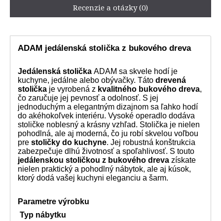
Recenzie a otázky (0)
ADAM jedálenská stolička z bukového dreva
Jedálenská stolička
ADAM sa skvele hodí je
kuchyne, jedálne alebo obývačky. Táto
drevená
stolička
je vyrobená z
kvalitného bukového dreva
,
čo zaručuje jej pevnosť a odolnosť. S jej
jednoduchým a elegantným dizajnom sa ľahko hodí
do akéhokoľvek interiéru. Vysoké operadlo dodáva
stoličke noblesný a krásny vzhľad. Stolička je nielen
pohodlná, ale aj moderná, čo ju robí skvelou voľbou
pre
stoličky do kuchyne
. Jej robustná konštrukcia
zabezpečuje dlhú životnosť a spoľahlivosť. S touto
jedálenskou stoličkou z bukového dreva
získate
nielen praktický a pohodlný nábytok, ale aj kúsok,
ktorý dodá vašej kuchyni eleganciu a šarm.
Parametre výrobku
Typ nábytku