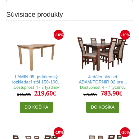
Súvisiace produkty
-10%
-10%
LAMIN 09, jedálenský
Jedálenský set
rozkladací stôl 150-190 x
ADAM/FORNIR 02 pre 6
80cm
osôb
Dostupnosť 4 - 7 týždňov
Dostupnosť 4 - 7 týždňov
219,60€
783,90€
244,00€
871,00€
DO KOŠÍKA
DO KOŠÍKA
-10%
-10%