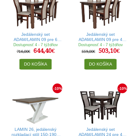
Jedálenský set
Jedálenský set
ADAM/LAMIN 09 pre 6
ADAM/LAMIN 09 pre 4
osôb
osoby
Dostupnosť 4 - 7 týždňov
Dostupnosť 4 - 7 týždňov
644,40€
503,10€
716,00€
559,00€
DO KOŠÍKA
DO KOŠÍKA
-10%
-10%
LAMIN 26, jedálenský
Jedálenský set
rozkladací stôl 150-190 x
ADAM/LAMIN 24 pre 4