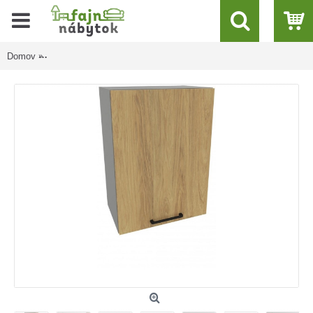
Domov
ADELE W50.1/71, horná kuchynská skrinka v šírke 50 cm a výš