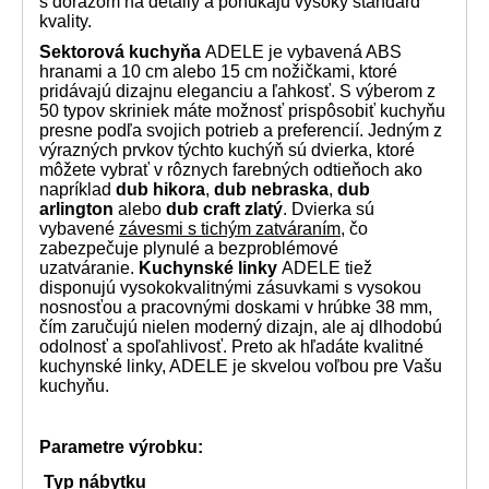
s dôrazom na detaily a ponúkajú vysoký štandard
kvality.
Sektorová kuchyňa
ADELE je vybavená ABS
hranami a 10 cm alebo 15 cm nožičkami, ktoré
pridávajú dizajnu eleganciu a ľahkosť. S výberom z
50 typov skriniek máte možnosť prispôsobiť kuchyňu
presne podľa svojich potrieb a preferencií. Jedným z
výrazných prvkov týchto kuchýň sú dvierka, ktoré
môžete vybrať v rôznych farebných odtieňoch ako
napríklad
dub hikora
,
dub nebraska
,
dub
arlington
alebo
dub craft zlatý
. Dvierka sú
vybavené
závesmi s tichým zatváraním
, čo
zabezpečuje plynulé a bezproblémové
uzatváranie.
Kuchynské linky
ADELE tiež
disponujú vysokokvalitnými zásuvkami s vysokou
nosnosťou a pracovnými doskami v hrúbke 38 mm,
čím zaručujú nielen moderný dizajn, ale aj dlhodobú
odolnosť a spoľahlivosť. Preto ak hľadáte kvalitné
kuchynské linky, ADELE je skvelou voľbou pre Vašu
kuchyňu.
Parametre výrobku:
Typ nábytku