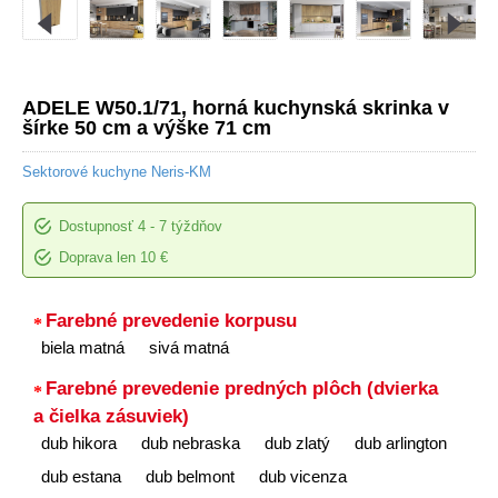
ADELE W50.1/71, horná kuchynská skrinka v
šírke 50 cm a výške 71 cm
Sektorové kuchyne Neris-KM
Dostupnosť
4 - 7 týždňov
Doprava len 10 €
Farebné prevedenie korpusu
biela matná
sivá matná
Farebné prevedenie predných plôch (dvierka
a čielka zásuviek)
dub hikora
dub nebraska
dub zlatý
dub arlington
dub estana
dub belmont
dub vicenza