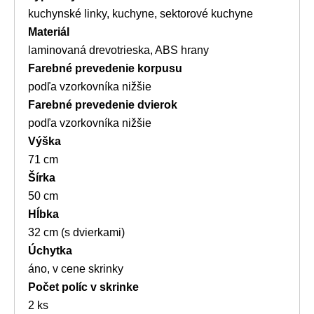
kuchynské linky, kuchyne, sektorové kuchyne
Materiál
laminovaná drevotrieska, ABS hrany
Farebné prevedenie korpusu
podľa vzorkovníka nižšie
Farebné prevedenie dvierok
podľa vzorkovníka nižšie
Výška
71 cm
Šírka
50 cm
Hĺbka
32 cm (s dvierkami)
Úchytka
áno, v cene skrinky
Počet políc v skrinke
2 ks