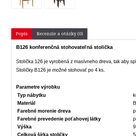
Popis
Recenzie a otázky (0)
B126 konferenčná stohovateľná stolička
Stolička 126 je vyrobená z masívneho dreva, tak aby 
Stoličky B126 je možné stohovať po 4 ks.
Parametre výrobku
Typ nábytku
k
Materiál
B
Farebné morenie dreva
p
Farebné prevedenie poťahovej látky
p
Výška
9
Celková šírka stoličky
5