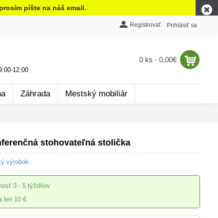
prosím píšte na náš email.
Registrovať
Prihlásiť sa
0 ks - 0,00€
:00-12:00
ňa
Záhrada
Mestský mobiliár
ferenčná stohovateľná stolička
ký výrobok.
nosť
3 - 5 týždňov
 len 10 €