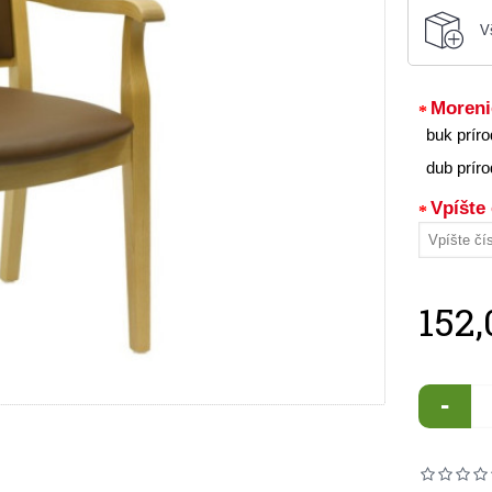
V
Moreni
buk prír
dub prír
Vpíšte 
152,
-