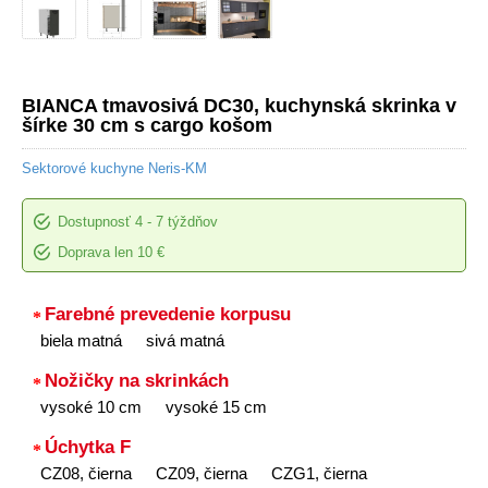
BIANCA tmavosivá DC30, kuchynská skrinka v
šírke 30 cm s cargo košom
Sektorové kuchyne Neris-KM
Dostupnosť
4 - 7 týždňov
Doprava len 10 €
Farebné prevedenie korpusu
biela matná
sivá matná
Nožičky na skrinkách
vysoké 10 cm
vysoké 15 cm
Úchytka F
CZ08, čierna
CZ09, čierna
CZG1, čierna