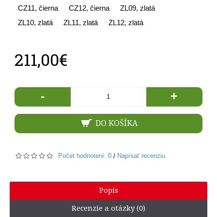
CZ11, čierna
CZ12, čierna
ZL09, zlatá
ZL10, zlatá
ZL11, zlatá
ZL12, zlatá
211,00€
-
+
DO KOŠÍKA
Počet hodnotení: 0
Napísať recenziu
/
Popis
Recenzie a otázky (0)