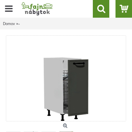
Domov
BIANCA tmavosivá DC30, kuchynská skrinka v šírke 30 cm s c