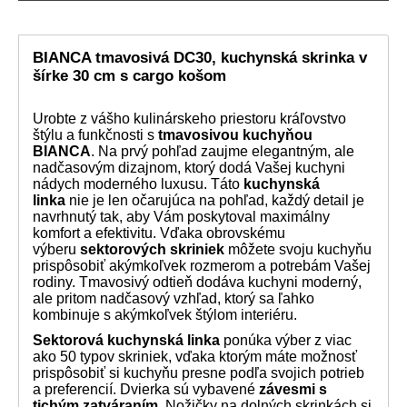
BIANCA tmavosivá DC30, kuchynská skrinka v
šírke 30 cm s cargo košom
Urobte z vášho kulinárskeho priestoru kráľovstvo
štýlu a funkčnosti s
tmavosivou kuchyňou
BIANCA
. Na prvý pohľad zaujme elegantným, ale
nadčasovým dizajnom, ktorý dodá Vašej kuchyni
nádych moderného luxusu. Táto
kuchynská
linka
nie je len očarujúca na pohľad, každý detail je
navrhnutý tak, aby Vám poskytoval maximálny
komfort a efektivitu. Vďaka obrovskému
výberu
sektorových skriniek
môžete svoju kuchyňu
prispôsobiť akýmkoľvek rozmerom a potrebám Vašej
rodiny. Tmavosivý odtieň dodáva kuchyni moderný,
ale pritom nadčasový vzhľad, ktorý sa ľahko
kombinuje s akýmkoľvek štýlom interiéru.
Sektorová kuchynská linka
ponúka výber z viac
ako 50 typov skriniek, vďaka ktorým máte možnosť
prispôsobiť si kuchyňu presne podľa svojich potrieb
a preferencií. Dvierka sú vybavené
závesmi s
tichým zatváraním
. Nožičky na dolných skrinkách si