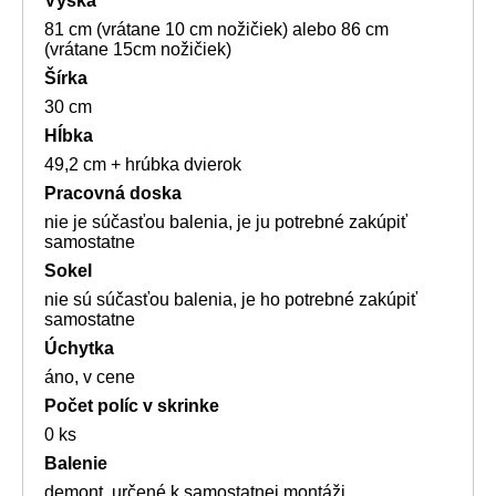
Výška
81 cm (vrátane 10 cm nožičiek) alebo 86 cm
(vrátane 15cm nožičiek)
Šírka
30 cm
Hĺbka
49,2 cm + hrúbka dvierok
Pracovná doska
nie je súčasťou balenia, je ju potrebné zakúpiť
samostatne
Sokel
nie sú súčasťou balenia, je ho potrebné zakúpiť
samostatne
Úchytka
áno, v cene
Počet políc v skrinke
0 ks
Balenie
demont, určené k samostatnej montáži