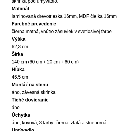
skrinka pod umývadlo,
Materiál
laminovaná drevotrieska 16mm, MDF čielka 16mm
Farebné prevedenie
čierna matná, vnútro zásuviek v svetlosivej farbe
Výška
62,3 cm
Šírka
140 cm (60 cm + 20 cm + 60 cm)
Hĺbka
46,5 cm
Montáž na stenu
áno, závesná skrinka
Tiché dovieranie
áno
Úchytka
áno, kovová, 3 farby: čierna, zlatá a strieborná
Umývadlo