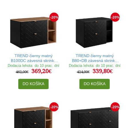
-20%
-20%
TREND čierny matný
TREND čierny matný
B100DC závesná skrinka
B80+DB závesná skrinka
pod umývadlo 100 cm
pod umývadlo 80 cm
Dodacia lehota: do 10 prac. dní
Dodacia lehota: do 10 prac. dní
369,20€
339,80€
462,00€
424,00€
DO KOŠÍKA
DO KOŠÍKA
-20%
-20%