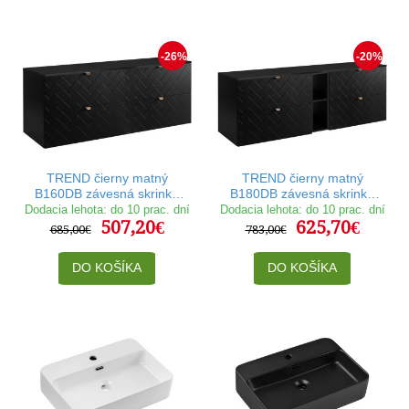
-26%
-20%
TREND čierny matný
TREND čierny matný
B160DB závesná skrinka
B180DB závesná skrinka
pod umývadlo 160 cm
pod umývadlo 180 cm
Dodacia lehota: do 10 prac. dní
Dodacia lehota: do 10 prac. dní
507,20€
625,70€
685,00€
783,00€
DO KOŠÍKA
DO KOŠÍKA