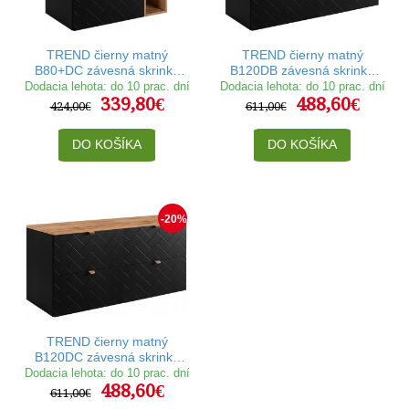
TREND čierny matný
TREND čierny matný
B80+DC závesná skrinka
B120DB závesná skrinka
pod umývadlo 80 cm
pod umývadlo 120 cm
Dodacia lehota: do 10 prac. dní
Dodacia lehota: do 10 prac. dní
339,80€
488,60€
424,00€
611,00€
DO KOŠÍKA
DO KOŠÍKA
-20%
TREND čierny matný
B120DC závesná skrinka
pod umývadlo 120 cm
Dodacia lehota: do 10 prac. dní
488,60€
611,00€