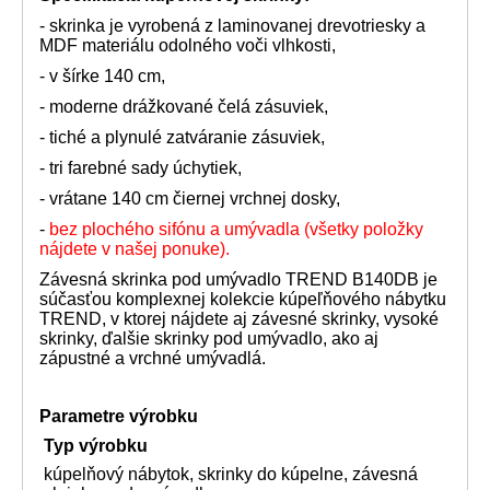
- skrinka je vyrobená z laminovanej drevotriesky a
MDF materiálu odolného voči vlhkosti,
- v šírke 140 cm,
- moderne drážkované čelá zásuviek,
- tiché a plynulé zatváranie zásuviek,
- tri farebné sady úchytiek,
- vrátane 140 cm čiernej vrchnej dosky,
-
bez plochého sifónu a umývadla (všetky položky
nájdete v našej ponuke).
Závesná skrinka pod umývadlo TREND B140DB je
súčasťou komplexnej kolekcie kúpeľňového nábytku
TREND, v ktorej nájdete aj závesné skrinky, vysoké
skrinky, ďalšie skrinky pod umývadlo, ako aj
zápustné a vrchné umývadlá.
Parametre výrobku
Typ výrobku
kúpelňový nábytok, skrinky do kúpelne, závesná