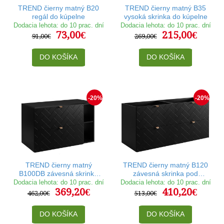
TREND čierny matný B20
TREND čierny matný B35
regál do kúpelne
vysoká skrinka do kúpelne
Dodacia lehota: do 10 prac. dní
Dodacia lehota: do 10 prac. dní
73,00€
215,00€
91,00€
269,00€
DO KOŠÍKA
DO KOŠÍKA
-20%
-20%
TREND čierny matný
TREND čierny matný B120
B100DB závesná skrinka
závesná skrinka pod
pod umývadlo 100 cm
umývadlo 120 cm
Dodacia lehota: do 10 prac. dní
Dodacia lehota: do 10 prac. dní
369,20€
410,20€
462,00€
513,00€
DO KOŠÍKA
DO KOŠÍKA