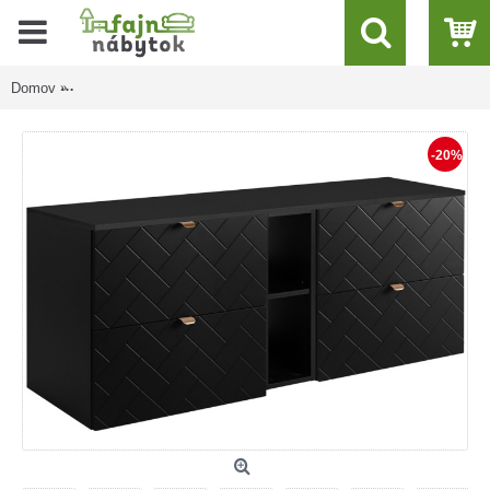
Domov
TREND čierny matný B140DB závesná skrinka pod umývadlo 1
-20%