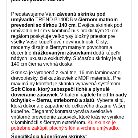
Predstavujeme Vám
závesnú skrinku pod
umývadlo
TREND B140DB
v čiernom matnom
prevedení so šírkou 140 cm
. Dvojica skriniek pod
umývadlo 60 cm v kombinácii s praktickým 20 cm
regálom poskytuje veľkorysý úložný priestor pre
všetky Vaše kúpeľňové nevyhnutnosti. Čistý,
moderný dizajn s čiernym matným povrchom a
decentne
drážkovanými zásuvkami
dodá kúpeľni
nádych luxusu a exkluzivity. Súčasťou skrinky je aj
140 cm čierna vrchná doska.
Skrinka je vyrobená z kvalitnej 16 mm laminovanej
drevotriesky, čielka zásuviek z MDF materiálu. Pre
maximálny komfort je skrinka vybavená systémom
Soft Close, ktorý zabezpečí tiché a plynulé
dovieranie zásuviek
.
V balení nájdete hneď
tri sady
úchytiek – čiernu, striebornú a zlatú
. Vyberte si tú,
ktorá dokonale zapadne do celkového dizajnu Vašej
kúpeľne. Elegantný kontrast vytvára svetlosivé
vnútorné prevedenie zásuviek, ktoré krásne vynikne
v kombinácii s čiernym exteriérom.
Ku skrinke je
potrebné zakúpiť plochý sifón a vrchné umývadlo.
Špecifikácia kúpeľňovej skrinky: