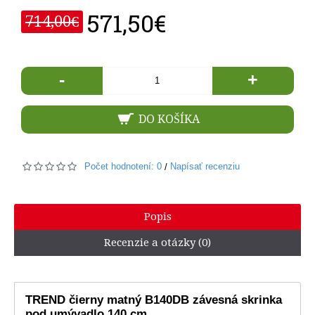
571,50€
714,00€
-
+
DO KOŠÍKA
Počet hodnotení: 0
Napísať recenziu
/
Popis
Recenzie a otázky (0)
TREND čierny matný B140DB závesná skrinka
pod umývadlo 140 cm