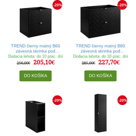
-20%
-20%
TREND čierny matný B60
TREND čierny matný B80
závesná skrinka pod
závesná skrinka pod
umývadlo 60 cm
umývadlo 80 cm
Dodacia lehota: do 10 prac. dní
Dodacia lehota: do 10 prac. dní
205,10€
227,70€
256,00€
285,00€
DO KOŠÍKA
DO KOŠÍKA
-20%
-20%