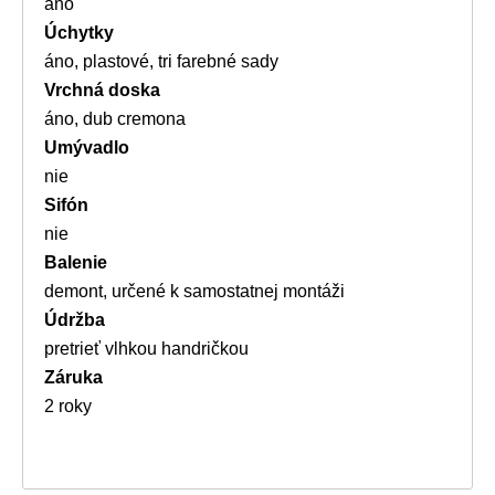
áno
Úchytky
áno, plastové, tri farebné sady
Vrchná doska
áno, dub cremona
Umývadlo
nie
Sifón
nie
Balenie
demont, určené k samostatnej montáži
Údržba
pretrieť vlhkou handričkou
Záruka
2 roky