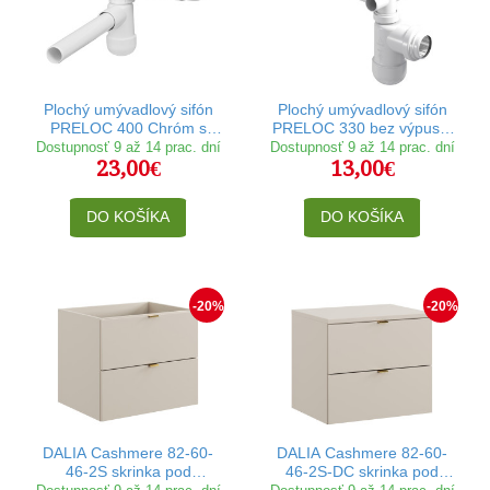
Plochý umývadlový sifón
Plochý umývadlový sifón
PRELOC 400 Chróm s
PRELOC 330 bez výpuste
výpusťou klik klak
klik klak
Dostupnosť 9 až 14 prac. dní
Dostupnosť 9 až 14 prac. dní
23,00€
13,00€
DO KOŠÍKA
DO KOŠÍKA
-20%
-20%
DALIA Cashmere 82-60-
DALIA Cashmere 82-60-
46-2S skrinka pod
46-2S-DC skrinka pod
umývadlo 60 cm
umývadlo 60 cm