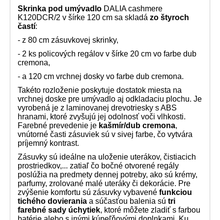
Skrinka pod umývadlo
DALIA cashmere
K120DCR/2 v šírke 120 cm sa skladá
zo štyroch
častí
:
- z 80 cm zásuvkovej skrinky,
- 2 ks policových regálov v šírke 20 cm vo farbe dub
cremona,
- a 120 cm vrchnej dosky vo farbe dub cremona.
T
akéto rozloženie poskytuje dostatok miesta na
vrchnej doske pre umývadlo aj odkladaciu plochu. Je
vyrobená je z laminovanej drevotriesky s ABS
hranami, ktoré zvyšujú jej odolnosť voči vlhkosti.
Farebné prevedenie je
kašmír/dub cremona
,
vnútorné časti zásuviek sú v sivej farbe, čo vytvára
príjemný kontrast.
Zásuvky sú ideálne na uloženie uterákov, čistiacich
prostriedkov,... zatiaľ čo bočné otvorené regály
poslúžia na predmety dennej potreby, ako sú krémy,
parfumy, zrolované malé uteráky či dekorácie. Pre
zvýšenie komfortu sú zásuvky vybavené
funkciou
tichého dovierania
a súčasťou balenia sú
tri
farebné sady úchytiek
, ktoré môžete zladiť s farbou
batérie alebo s inými kúpeľňovými doplnkami. Ku