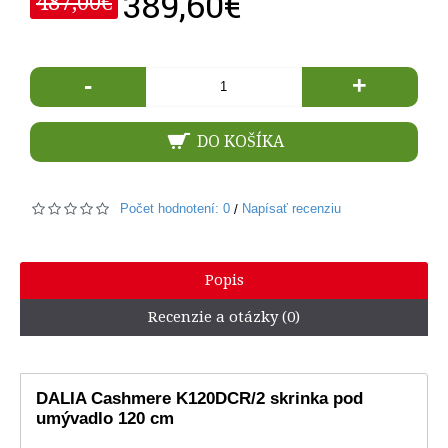
389,60€
487,00€
-
+
DO KOŠÍKA
Počet hodnotení: 0
Napísať recenziu
/
Popis
Recenzie a otázky (0)
DALIA Cashmere K120DCR/2 skrinka pod
umývadlo 120 cm