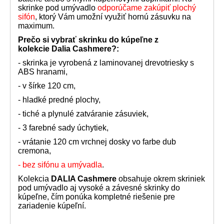
skrinke pod umývadlo
odporúčame zakúpiť plochý
sifón
, ktorý Vám umožní využiť hornú zásuvku na
maximum.
Prečo si vybrať skrinku do kúpeľne z
kolekcie Dalia Cashmere?:
- skrinka je vyrobená z laminovanej drevotriesky s
ABS hranami,
- v šírke 120 cm,
- hladké predné plochy,
- tiché a plynulé zatváranie zásuviek,
- 3 farebné sady úchytiek,
- vrátanie 120 cm vrchnej dosky vo farbe dub
cremona,
- bez sifónu a umývadla
.
Kolekcia
DALIA Cashmere
obsahuje okrem skriniek
pod umývadlo aj vysoké a závesné skrinky do
kúpeľne, čím ponúka kompletné riešenie pre
zariadenie kúpeľní.