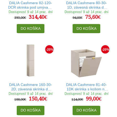
DALIA Cashmere 82-120-
DALIA Cashmere 80-30-
DCR skrinka pod umývadlo
1D, závesná skrinka do
120 cm
kúpelne
Dostupnosť 9 až 14 prac. dní
Dostupnosť 9 až 14 prac. dní
314,40€
75,60€
393,00€
94,00€
DO KOŠÍKA
DO KOŠÍKA
-20%
-20%
DALIA Cashmere 160-30-
DALIA Cashmere 81-40-
2D, závesná skrinka do
1DK skrinka s košom na
kúpelne
prádlo 40 cm
Dostupnosť 9 až 14 prac. dní
Dostupnosť 9 až 14 prac. dní
150,40€
99,00€
188,00€
124,00€
DO KOŠÍKA
DO KOŠÍKA