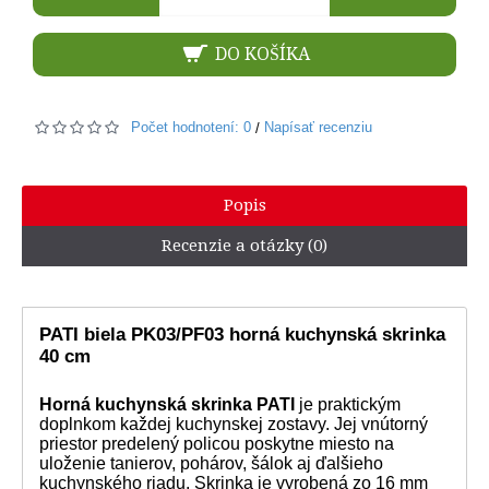
DO KOŠÍKA
Počet hodnotení: 0
Napísať recenziu
/
Popis
Recenzie a otázky (0)
PATI biela PK03/PF03 horná kuchynská skrinka
40 cm
Horná kuchynská skrinka PATI
je praktickým
doplnkom každej kuchynskej zostavy. Jej vnútorný
priestor predelený policou poskytne miesto na
uloženie tanierov, pohárov, šálok aj ďalšieho
kuchynského riadu. Skrinka je vyrobená zo 16 mm