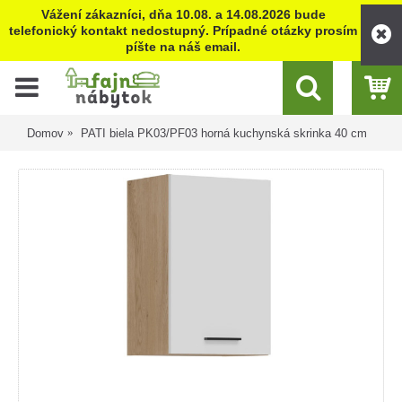
Vážení zákazníci, dňa 10.08. a 14.08.2026 bude
telefonický kontakt nedostupný. Prípadné otázky prosím
píšte na náš email.
Domov
PATI biela PK03/PF03 horná kuchynská skrinka 40 cm