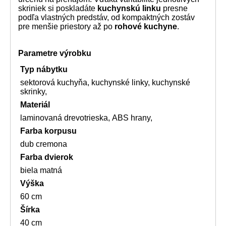
skriniek si poskladáte
kuchynskú linku
presne
podľa vlastných predstáv, od kompaktných zostáv
pre menšie priestory až po
rohové kuchyne
.
Parametre výrobku
Typ nábytku
sektorová kuchyňa, kuchynské linky, kuchynské
skrinky,
Materiál
laminovaná drevotrieska, ABS hrany,
Farba korpusu
dub cremona
Farba dvierok
biela matná
Výška
60 cm
Šírka
40 cm