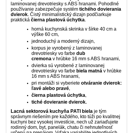
laminovanej drevotriesky s ABS hranami. Pohodlné
používanie zabezpečuje systém
tichého dovierania
dvierok
. Čistý minimalistický dizajn podčiarkuje
praktická
čierna plastová úchytka
.
horná kuchynská skrinka v šírke 40 cm a
výške 60 cm,
jednoduchý a moderný dizajn,
korpus je vyrobený z laminovanej
drevotriesky vo farbe
dub
cremona
v hrúbke 16 mm s ABS hranami,
dvierka sú vyrobené z laminovanej
drevotriesky vo farbe
biela matná
v hrúbke
16 mm s ABS hranami,
pri montáži si vyberiete
otváranie dvierok:
ľavé alebo pravé
,
čierna plastová úchytka
,
tiché dovieranie dvierok.
Lacná sektorová kuchyňa PATI biela
je tým
správnym riešením pre každého, kto túži po kvalitnej
kuchyni bez vysokej investície, nech už zariaďujete
rodinný dom, byt, panelák, chatu či nehnuteľnosť
určenú na prenájom. Vďaka variabilite jednotlivých