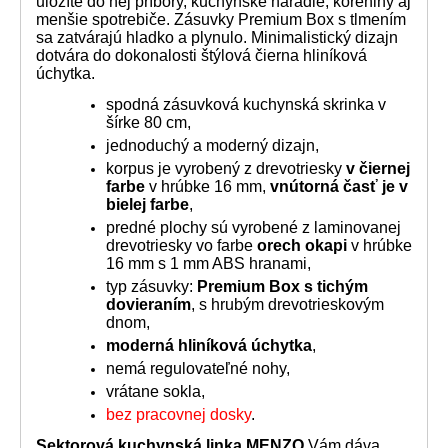
uložíte do nej príbory, kuchynské náradie, koreniny aj
menšie spotrebiče. Zásuvky Premium Box s tlmením
sa zatvárajú hladko a plynulo. Minimalistický dizajn
dotvára do dokonalosti štýlová čierna hliníková
úchytka.
spodná zásuvková kuchynská skrinka v
šírke 80 cm,
jednoduchý a moderný dizajn,
korpus je vyrobený z drevotriesky
v čiernej
farbe
v hrúbke 16 mm,
vnútorná časť je v
bielej farbe
,
predné plochy sú vyrobené z laminovanej
drevotriesky vo farbe
orech okapi
v hrúbke
16 mm s 1 mm ABS hranami,
typ zásuvky:
Premium Box s tichým
dovieraním
, s hrubým drevotrieskovým
dnom,
moderná hliníková úchytka
,
nemá regulovateľné nohy,
vrátane sokla,
bez pracovnej dosky
.
Sektorová kuchynská linka MENZO
Vám dáva