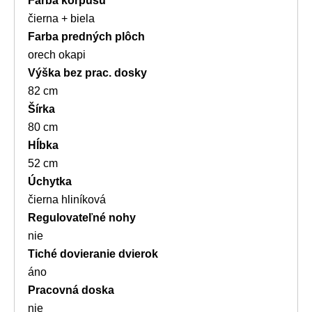
Farba korpusu
čierna + biela
Farba predných plôch
orech okapi
Výška bez prac. dosky
82 cm
Šírka
80 cm
Hĺbka
52 cm
Úchytka
čierna hliníková
Regulovateľné nohy
nie
Tiché dovieranie dvierok
áno
Pracovná doska
nie