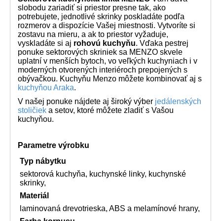
slobodu zariadiť si priestor presne tak, ako
potrebujete, jednotlivé skrinky poskladáte podľa
rozmerov a dispozície Vašej miestnosti. Vytvoríte si
zostavu na mieru, a ak to priestor vyžaduje,
vyskladáte si aj
rohovú kuchyňu
. Vďaka pestrej
ponuke sektorových skriniek sa MENZO skvele
uplatní v menších bytoch, vo veľkých kuchyniach i v
moderných otvorených interiéroch prepojených s
obývačkou. Kuchyňu Menzo môžete kombinovať aj s
kuchyňou Araka
.
V našej ponuke nájdete aj široký výber
jedálenských
stoličiek
a setov, ktoré môžete zladiť s Vašou
kuchyňou.
Parametre výrobku
Typ nábytku
sektorová kuchyňa, kuchynské linky, kuchynské
skrinky,
Materiál
laminovaná drevotrieska, ABS a melamínové hrany,