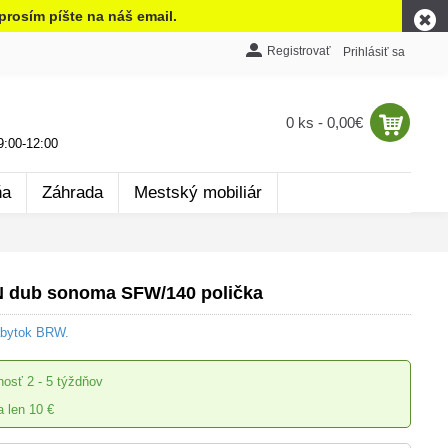
prosím píšte na náš email.
Registrovať
Prihlásiť sa
0 ks - 0,00€
:00-12:00
ňa
Záhrada
Mestský mobiliár
 dub sonoma SFW/140 polička
ábytok BRW.
nosť
2 - 5 týždňov
 len 10 €