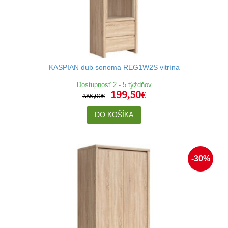
KASPIAN dub sonoma REG1W2S vitrína
Dostupnosť 2 - 5 týždňov
199,50€
285,00€
DO KOŠÍKA
-30%