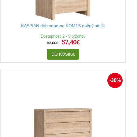
KASPIAN dub sonoma KOM1S nočný stolík
Dostupnosť 2 - 5 týždňov
57,40€
82,00€
DO KOŠÍKA
-30%