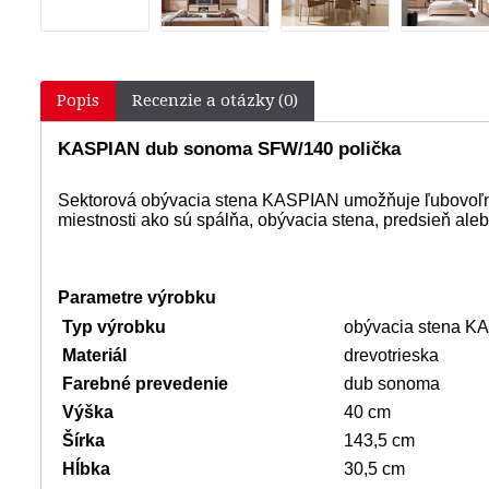
Popis
Recenzie a otázky (0)
KASPIAN dub sonoma SFW/140 polička
Sektorová obývacia stena KASPIAN umožňuje ľubovoľné 
miestnosti ako sú spálňa, obývacia stena, predsieň aleb
Parametre výrobku
Typ výrobku
obývacia stena K
Materiál
drevotrieska
Farebné prevedenie
dub sonoma
Výška
40 cm
Šírka
143,5 cm
Hĺbka
30,5 cm