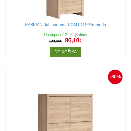
KASPIAN dub sonoma KOM1D1SP komoda
Dostupnosť 2 - 5 týždňov
86,10€
123,00€
DO KOŠÍKA
-30%