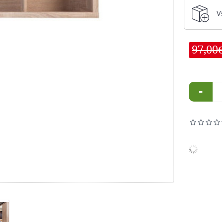
V
97,00
-