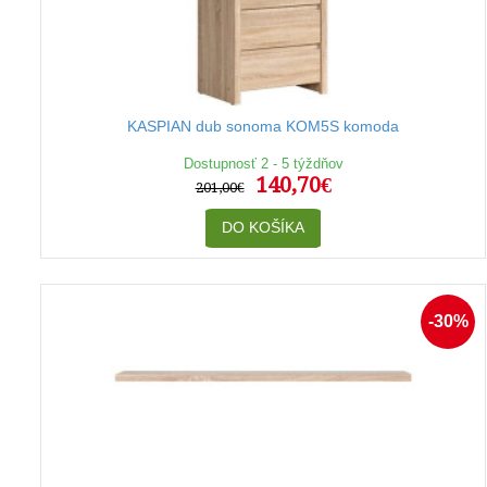
KASPIAN dub sonoma KOM5S komoda
Dostupnosť 2 - 5 týždňov
140,70€
201,00€
DO KOŠÍKA
-30%