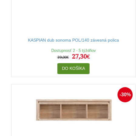
KASPIAN dub sonoma POL/140 závesná polica
Dostupnosť 2 - 5 týždňov
27,30€
39,00€
DO KOŠÍKA
-30%