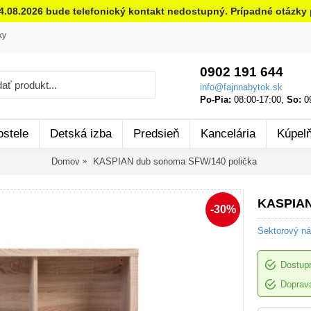
14.08.2026 bude telefonický kontakt nedostupný. Prípadné otázky 
ky
0902 191 644
info@fajnnabytok.sk
Po-Pia:
08:00-17:00,
So:
09
ostele
Detská izba
Predsieň
Kancelária
Kúpel
Domov
KASPIAN dub sonoma SFW/140 polička
KASPIAN
-30%
Sektorový n
Dostup
Doprava