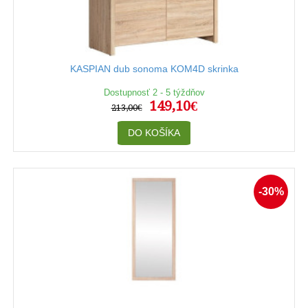
KASPIAN dub sonoma KOM4D skrinka
Dostupnosť 2 - 5 týždňov
149,10€
213,00€
DO KOŠÍKA
-30%