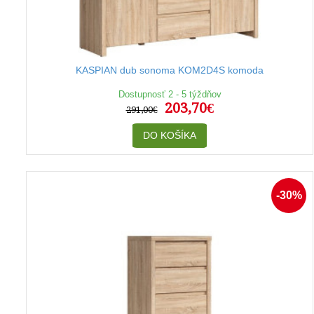
KASPIAN dub sonoma KOM2D4S komoda
Dostupnosť 2 - 5 týždňov
203,70€
291,00€
DO KOŠÍKA
-30%