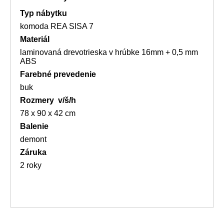
Typ nábytku
komoda REA SISA 7
Materiál
laminovaná drevotrieska v hrúbke 16mm + 0,5 mm
ABS
Farebné prevedenie
buk
Rozmery v/š/h
78 x 90 x 42 cm
Balenie
demont
Záruka
2 roky