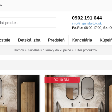
ky
0902 191 644
info@fajnnabytok.sk
Po-Pia:
08:00-17:00,
So:
09
ostele
Detská izba
Predsieň
Kancelária
Kúpel
Domov
Kúpelňa
Skrinky do kúpelne
Filter produktov
DO 10 DNÍ