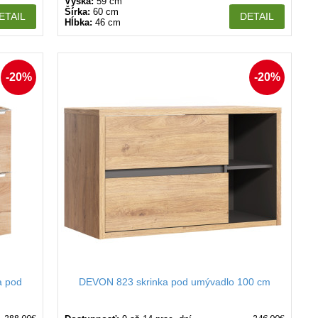
Výška:
59 cm
Šírka:
60 cm
ETAIL
DETAIL
Hĺbka:
46 cm
-20%
-20%
a pod
DEVON 823 skrinka pod umývadlo 100 cm