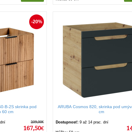
-20%
0-B-2S skrinka pod
ARUBA Cosmos 820, skrinka pod umýv
o 60 cm
cm
209,00€
 dní
Dostupnosť:
9 až 14 prac. dní
167,50€
1