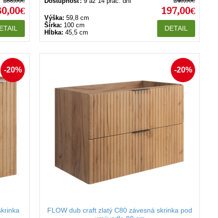
288,00€
246,00€
Dostupnosť:
9 až 14 prac. dní
30,00€
197,00€
Výška:
59,8 cm
Šírka:
100 cm
ETAIL
DETAIL
Hĺbka:
45,5 cm
-20%
-20%
krinka
FLOW dub craft zlatý C80 závesná skrinka pod