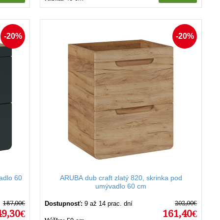
-20%
-20%
adlo 60
ARUBA dub craft zlatý 820, skrinka pod
umývadlo 60 cm
187,00€
202,00€
Dostupnosť:
9 až 14 prac. dní
49,30€
161,40€