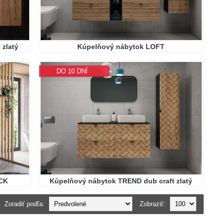
zlatý
Kúpelňový nábytok LOFT
DO 10 DNÍ
CK
Kúpelňový nábytok TREND dub craft zlatý
Zoradiť podľa:
Zobraziť: