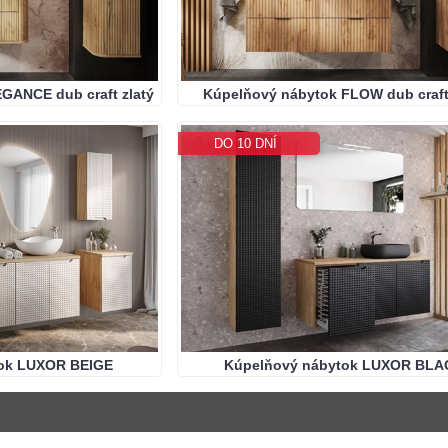
GANCE dub craft zlatý
Kúpelňový nábytok FLOW dub craft 
DO 10 DNÍ
ok LUXOR BEIGE
Kúpelňový nábytok LUXOR BLA