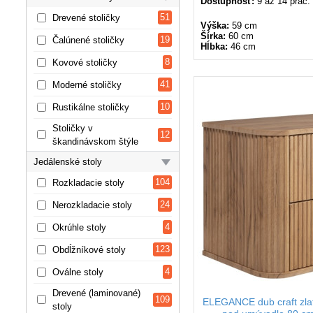
Dostupnosť:
9 až 14 prac.
51
Drevené stoličky
Výška:
59 cm
Šírka:
60 cm
19
Čalúnené stoličky
Hĺbka:
46 cm
8
Kovové stoličky
41
Moderné stoličky
10
Rustikálne stoličky
Stoličky v
12
škandinávskom štýle
Jedálenské stoly
104
Rozkladacie stoly
24
Nerozkladacie stoly
4
Okrúhle stoly
123
Obdĺžníkové stoly
4
Oválne stoly
Drevené (laminované)
109
ELEGANCE dub craft zla
stoly