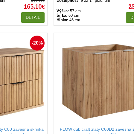
206,00€
 dní
Dostupnosť:
9 až 14 prac. dní
165,10€
2
Výška:
57 cm
Šírka:
60 cm
DETAIL
D
Hĺbka:
46 cm
-20%
tý C80 závesná skrinka
FLOW dub craft zlatý C60D2 závesná s