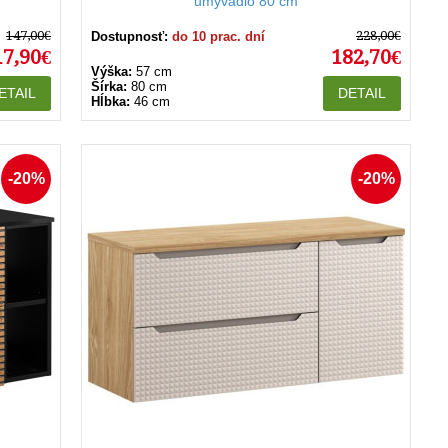
umývadlo 80 cm
147,00€
228,00€
Dostupnosť:
do 10 prac. dní
17,90€
182,70€
Výška:
57 cm
Šírka:
80 cm
ETAIL
DETAIL
Hĺbka:
46 cm
-20%
-20%