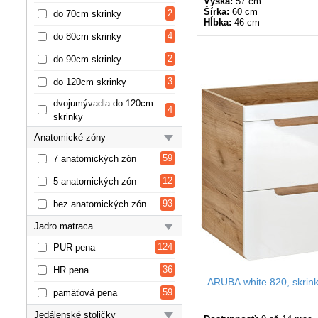
Výška:
57 cm
Šírka:
60 cm
2
do 70cm skrinky
Hĺbka:
46 cm
4
do 80cm skrinky
2
do 90cm skrinky
3
do 120cm skrinky
dvojumývadla do 120cm
4
skrinky
Anatomické zóny
59
7 anatomických zón
12
5 anatomických zón
93
bez anatomických zón
Jadro matraca
124
PUR pena
36
HR pena
ARUBA white 820, skrin
59
pamäťová pena
Jedálenské stoličky