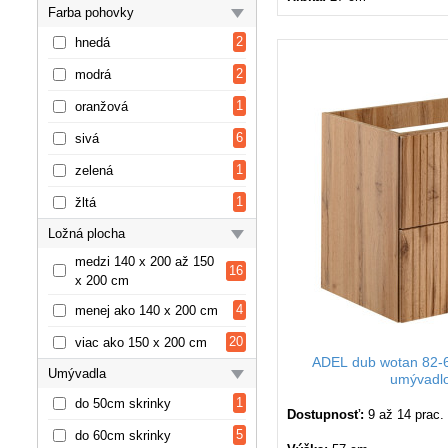
Farba pohovky
2
hnedá
2
modrá
1
oranžová
6
sivá
1
zelená
1
žltá
Ložná plocha
medzi 140 x 200 až 150
16
x 200 cm
4
menej ako 140 x 200 cm
20
viac ako 150 x 200 cm
ADEL dub wotan 82-6
Umývadla
umývadl
1
do 50cm skrinky
Dostupnosť:
9 až 14 prac.
5
do 60cm skrinky