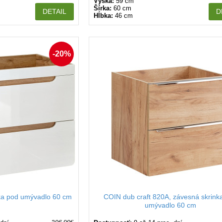
Výška:
59 cm
Šírka:
60 cm
DETAIL
D
Hĺbka:
46 cm
-20%
ka pod umývadlo 60 cm
COIN dub craft 820A, závesná skrink
umývadlo 60 cm