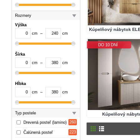
Rozmery
Výška
Kúpelňový nábytok ELE
cm
–
cm
DO 10 DNÍ
Šírka
cm
–
cm
Hĺbka
cm
–
cm
Typ postele
Kúpelňový nábyt
260
Drevená posteľ (lamino)
223
Čalúnená posteľ