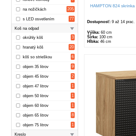
HAMPTON 824 skrinka 
205
na nožičkách
77
s LED osvetlením
Dostupnosť:
9 až 14 prac.
Koš na odpad
Výška:
60 cm
Šírka:
100 cm
3
okrúhly kôš
Hĺbka:
46 cm
20
hranatý kôš
6
kôš so strieškou
9
objem 35 litrov
2
objem 45 litrov
1
objem 47 litrov
1
objem 50 litrov
1
objem 60 litrov
8
objem 65 litrov
1
objem 75 litrov
Kreslo