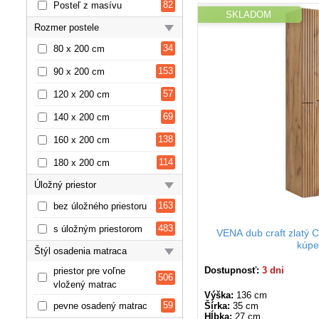
82
Posteľ z masívu
SKLADOM
Rozmer postele
34
80 x 200 cm
153
90 x 200 cm
57
120 x 200 cm
69
140 x 200 cm
138
160 x 200 cm
114
180 x 200 cm
Úložný priestor
163
bez úložného priestoru
483
s úložným priestorom
VENA dub craft zlatý 
kúpe
Štýl osadenia matraca
Dostupnosť:
3 dni
priestor pre voľne
506
vložený matrac
Výška:
136 cm
59
pevne osadený matrac
Šírka:
35 cm
Hĺbka:
27 cm