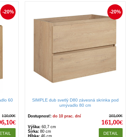
-20%
-20%
dlo 60
SIMPLE dub svetlý D80 závesná skrinka pod
umývadlo 80 cm
120,00€
202,00€
Dostupnosť:
do 10 prac. dní
96,10€
161,00€
Výška:
60,7 cm
Šírka:
80 cm
ETAIL
DETAIL
Hĺbka:
46 cm