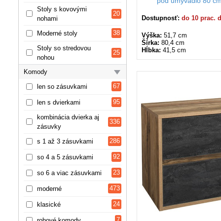
pod umývadlo 80 cm
Stoly s kovovými
20
Dostupnosť:
do 10 prac. 
nohami
38
Moderné stoly
Výška:
51,7 cm
Šírka:
80,4 cm
Stoly so stredovou
Hĺbka:
41,5 cm
25
nohou
Komody
67
len so zásuvkami
95
len s dvierkami
kombinácia dvierka aj
336
zásuvky
286
s 1 až 3 zásuvkami
92
so 4 a 5 zásuvkami
23
so 6 a viac zásuvkami
473
moderné
24
klasické
7
rohové komody