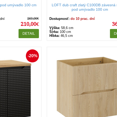
pod umývadlo 100 cm
LOFT dub craft zlatý C100DB závesná 
pod umývadlo 100 cm
263,00€
 dní
Dostupnosť:
do 10 prac. dní
210,00€
3
Výška:
58,6 cm
Šírka:
100 cm
DETAIL
D
Hĺbka:
46,5 cm
-20%