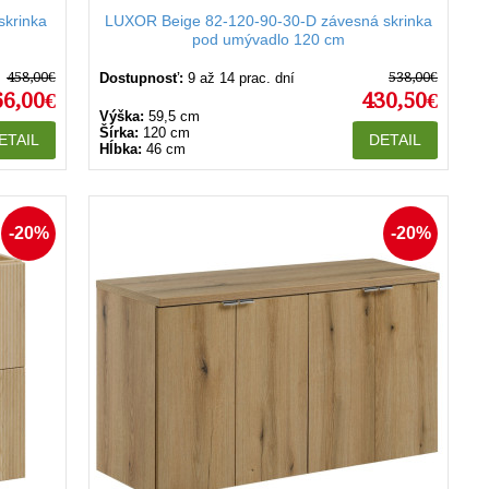
skrinka
LUXOR Beige 82-120-90-30-D závesná skrinka
pod umývadlo 120 cm
458,00€
538,00€
Dostupnosť:
9 až 14 prac. dní
66,00€
430,50€
Výška:
59,5 cm
Šírka:
120 cm
ETAIL
DETAIL
Hĺbka:
46 cm
-20%
-20%