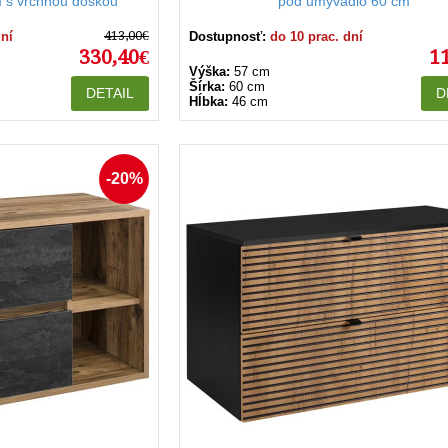
 s vrchnou doskou
pod umývadlo 60 cm
413,00€
dní
Dostupnosť:
do 10 prac. dní
330,40€
1
Výška:
57 cm
Šírka:
60 cm
DETAIL
D
Hĺbka:
46 cm
-20%