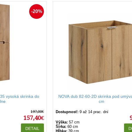
-20%
C35 vysoká skrinka do
NOVA dub 82-60-2D skrinka pod umýva
lne
cm
197,00€
Dostupnosť:
9 až 14 prac. dní
157,40€
Výška:
57 cm
Šírka:
60 cm
DETAIL
D
Hĺbka:
39 cm