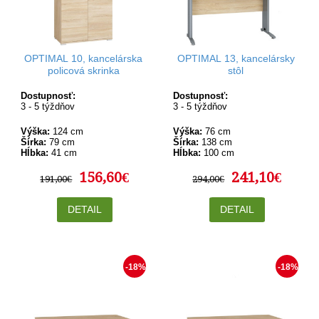
OPTIMAL 10, kancelárska
OPTIMAL 13, kancelársky
policová skrinka
stôl
Dostupnosť:
Dostupnosť:
3 - 5 týždňov
3 - 5 týždňov
Výška:
124 cm
Výška:
76 cm
Šírka:
79 cm
Šírka:
138 cm
Hĺbka:
41 cm
Hĺbka:
100 cm
156,60€
241,10€
191,00€
294,00€
DETAIL
DETAIL
-18%
-18%