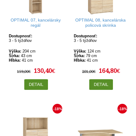
OPTIMAL 07, kancelársky
OPTIMAL 08, kancelárska
regál
policová skrinka
Dostupnosť:
Dostupnosť:
3 - 5 týždňov
3 - 5 týždňov
Výška:
204 cm
Výška:
124 cm
Šírka:
43 cm
Šírka:
79 cm
Hĺbka:
41 cm
Hĺbka:
41 cm
130,40€
164,80€
159,00€
201,00€
DETAIL
DETAIL
-18%
-18%