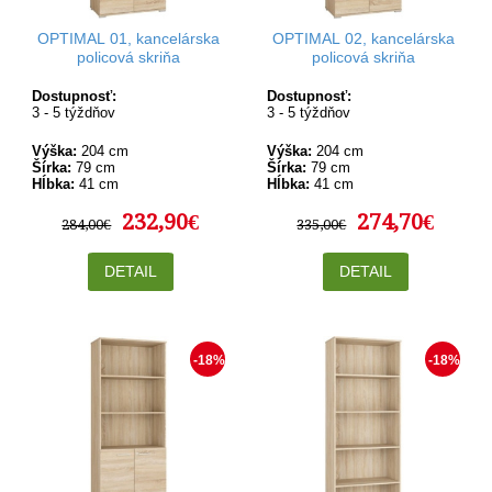
OPTIMAL 01, kancelárska
OPTIMAL 02, kancelárska
policová skriňa
policová skriňa
Dostupnosť:
Dostupnosť:
3 - 5 týždňov
3 - 5 týždňov
Výška:
204 cm
Výška:
204 cm
Šírka:
79 cm
Šírka:
79 cm
Hĺbka:
41 cm
Hĺbka:
41 cm
232,90€
274,70€
284,00€
335,00€
DETAIL
DETAIL
-18%
-18%