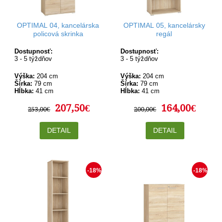
OPTIMAL 04, kancelárska
OPTIMAL 05, kancelársky
policová skrinka
regál
Dostupnosť:
Dostupnosť:
3 - 5 týždňov
3 - 5 týždňov
Výška:
204 cm
Výška:
204 cm
Šírka:
79 cm
Šírka:
79 cm
Hĺbka:
41 cm
Hĺbka:
41 cm
207,50€
164,00€
253,00€
200,00€
DETAIL
DETAIL
-18%
-18%