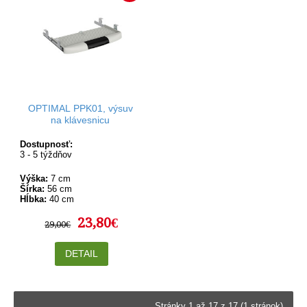
OPTIMAL PPK01, výsuv
na klávesnicu
Dostupnosť:
3 - 5 týždňov
Výška:
7 cm
Šírka:
56 cm
Hĺbka:
40 cm
23,80€
29,00€
DETAIL
Stránky 1 až 17 z 17 (1 stránok)