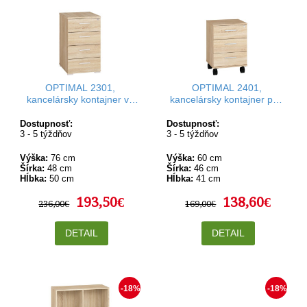
OPTIMAL 2301,
OPTIMAL 2401,
kancelársky kontajner vo
kancelársky kontajner pod
výške stola
stôl
Dostupnosť:
Dostupnosť:
3 - 5 týždňov
3 - 5 týždňov
Výška:
76 cm
Výška:
60 cm
Šírka:
48 cm
Šírka:
46 cm
Hĺbka:
50 cm
Hĺbka:
41 cm
193,50€
138,60€
236,00€
169,00€
DETAIL
DETAIL
-18%
-18%