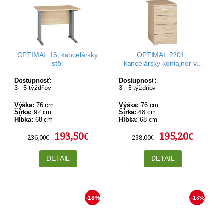
OPTIMAL 16, kancelársky
OPTIMAL 2201,
stôl
kancelársky kontajner vo
výške stola
Dostupnosť:
Dostupnosť:
3 - 5 týždňov
3 - 5 týždňov
Výška:
76 cm
Výška:
76 cm
Šírka:
92 cm
Šírka:
48 cm
Hĺbka:
68 cm
Hĺbka:
68 cm
193,50€
195,20€
236,00€
238,00€
DETAIL
DETAIL
-18%
-18%