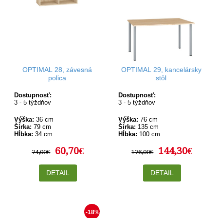
OPTIMAL 28, závesná
OPTIMAL 29, kancelársky
polica
stôl
Dostupnosť:
Dostupnosť:
3 - 5 týždňov
3 - 5 týždňov
Výška:
36 cm
Výška:
76 cm
Šírka:
79 cm
Šírka:
135 cm
Hĺbka:
34 cm
Hĺbka:
100 cm
60,70€
144,30€
74,00€
176,00€
DETAIL
DETAIL
-18%